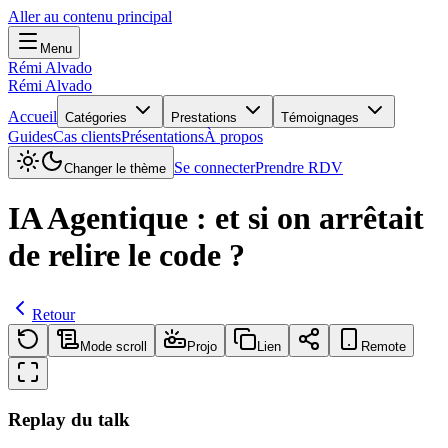
Aller au contenu principal
Menu
Rémi Alvado
Rémi Alvado
Accueil
Catégories
Prestations
Témoignages
Guides
Cas clients
Présentations
À propos
Se connecter
Prendre RDV
Changer le thème
IA Agentique : et si on arrêtait
de relire le code ?
Retour
Mode scroll
Projo
Lien
Remote
Replay du talk