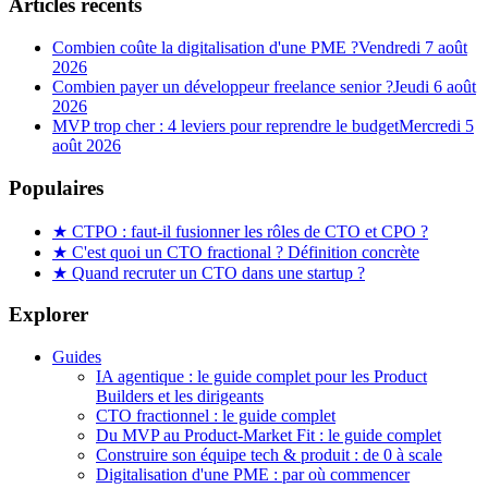
Articles récents
Combien coûte la digitalisation d'une PME ?
Vendredi 7 août
2026
Combien payer un développeur freelance senior ?
Jeudi 6 août
2026
MVP trop cher : 4 leviers pour reprendre le budget
Mercredi 5
août 2026
Populaires
★
CTPO : faut-il fusionner les rôles de CTO et CPO ?
★
C'est quoi un CTO fractional ? Définition concrète
★
Quand recruter un CTO dans une startup ?
Explorer
Guides
IA agentique : le guide complet pour les Product
Builders et les dirigeants
CTO fractionnel : le guide complet
Du MVP au Product-Market Fit : le guide complet
Construire son équipe tech & produit : de 0 à scale
Digitalisation d'une PME : par où commencer