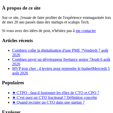
À propos de ce site
Sur ce site, j'essaie de faire profiter de l'expérience emmagasinée lors
de mes 20 ans passés dans des startups et scalups Tech.
Si vous avez des idées de post, n'hésitez pas à
me contacter
Articles récents
Combien coûte la digitalisation d'une PME ?
Vendredi 7 août
2026
Combien payer un développeur freelance senior ?
Jeudi 6 août
2026
MVP trop cher : 4 leviers pour reprendre le budget
Mercredi 5
août 2026
Populaires
★
CTPO : faut-il fusionner les rôles de CTO et CPO ?
★
C'est quoi un CTO fractional ? Définition concrète
★
Quand recruter un CTO dans une startup ?
Explorer