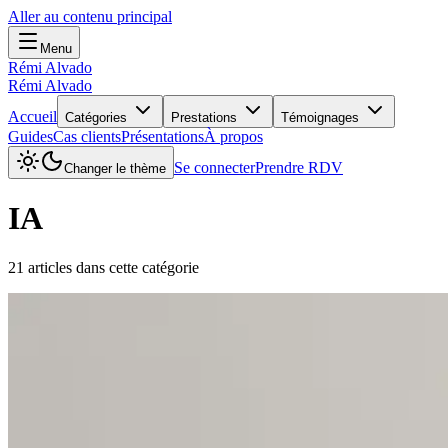
Aller au contenu principal
Menu
Rémi Alvado
Rémi Alvado
Accueil
Catégories
Prestations
Témoignages
Guides
Cas clients
Présentations
À propos
Se connecter
Prendre RDV
Changer le thème
IA
21
article
s
dans cette catégorie