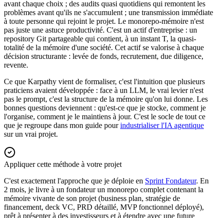
avant chaque choix ; des audits quasi quotidiens qui remontent les
problèmes avant qu'ils ne s'accumulent ; une transmission immédiate
à toute personne qui rejoint le projet. Le monorepo-mémoire n'est
pas juste une astuce productivité. C'est un actif d'entreprise : un
repository Git partageable qui contient, à un instant T, la quasi-
totalité de la mémoire d'une société. Cet actif se valorise à chaque
décision structurante : levée de fonds, recrutement, due diligence,
revente.
Ce que Karpathy vient de formaliser, c'est l'intuition que plusieurs
praticiens avaient développée : face à un LLM, le vrai levier n'est
pas le prompt, c'est la structure de la mémoire qu'on lui donne. Les
bonnes questions deviennent : qu'est-ce que je stocke, comment je
l'organise, comment je le maintiens à jour. C'est le socle de tout ce
que je regroupe dans mon guide pour
industrialiser l'IA agentique
sur un vrai projet.
Appliquer cette méthode à votre projet
C'est exactement l'approche que je déploie en
Sprint Fondateur
. En
2 mois, je livre à un fondateur un monorepo complet contenant la
mémoire vivante de son projet (business plan, stratégie de
financement, deck VC, PRD détaillé, MVP fonctionnel déployé),
prêt à présenter à des investisseurs et à étendre avec une future