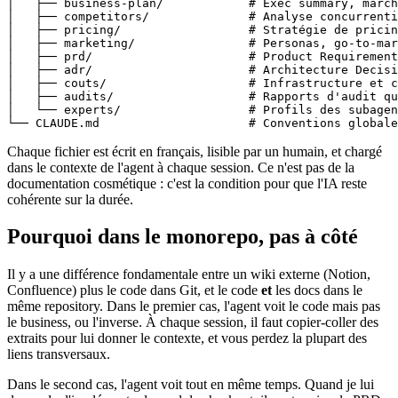
│   ├── business-plan/            # Exec summary, march
│   ├── competitors/              # Analyse concurrenti
│   ├── pricing/                  # Stratégie de pricin
│   ├── marketing/                # Personas, go-to-mar
│   ├── prd/                      # Product Requirement
│   ├── adr/                      # Architecture Decisi
│   ├── couts/                    # Infrastructure et c
│   ├── audits/                   # Rapports d'audit qu
│   └── experts/                  # Profils des subagen
Chaque fichier est écrit en français, lisible par un humain, et chargé
dans le contexte de l'agent à chaque session. Ce n'est pas de la
documentation cosmétique : c'est la condition pour que l'IA reste
cohérente sur la durée.
Pourquoi dans le monorepo, pas à côté
Il y a une différence fondamentale entre un wiki externe (Notion,
Confluence) plus le code dans Git, et le code
et
les docs dans le
même repository. Dans le premier cas, l'agent voit le code mais pas
le business, ou l'inverse. À chaque session, il faut copier-coller des
extraits pour lui donner le contexte, et vous perdez la plupart des
liens transversaux.
Dans le second cas, l'agent voit tout en même temps. Quand je lui