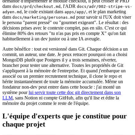
demande d'implémenter le module checkout, il peut croiser le PRD
dans
, l'ADR
docs/prd/checkout.md
docs/adr/002-stripe-vs-
, le code existant dans
, et le plan marketing
adyen.md
apps/app/
dans
pour savoir si l'UX doit viser
docs/marketing/personas.md
le persona "parent pressé" ou "gourmet exigeant". Le résultat : des
décisions prises avec le contexte complet, pas en silo. C'est ce qui
élimine 80% des retours "tu n'as pas pris en compte X" qu'on fait
habituellement à un dev junior ou à une IA aveugle.
Autre bénéfice : tout est versionné dans Git. Chaque décision a un
commit, un auteur, une date. Je peux retracer pourquoi on a choisi
MongoDB plutôt que Postgres il y a trois semaines, réverter,
brancher pour tester une alternative. Toutes les propriétés de Git
s'appliquent à la mémoire de l'entreprise. Et quand j'embarque un
associé ou un premier recrutement technique, il clone le repo et
hérite instantanément de toute la mémoire accumulée. Même un
fondateur non-dev peut entrer dans cette boucle : j'ai monté un
système pour
lui servir toute cette doc git directement dans son
LLM
, sans Notion ni compte GitHub, afin qu'il lise et édite la
mémoire du projet comme le reste de l'équipe.
L'équipe d'experts que je constitue pour
chaque projet