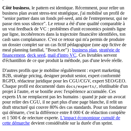
Côté business
, le pattern est identique. Récemment, pour relire un
business plan avant stress-test stratégique, j'ai mobilisé un profil de
"senior partner dans un fonds pré-seed, ami de l'entrepreneur, qui ne
passe rien sous silence". Le retour a été d'une qualité comparable à
un vrai feedback de VC : problèmes d'unit economics pointés ligne
par ligne, incohérences dans la trajectoire financière identifiées, ton
cash sans complaisance. C'est ce retour qui m'a permis de produire
un dossier complet sur un cas fictif pédagogique (une app fictive de
meal planning familial, "Bouch.ee") :
business plan
,
stratégie de
financement
,
deck seed
,
mail d'intro VC
. Ces livrables servent
d'échantillon de ce que produit la méthode, pas d'une levée réelle.
D'autres profils que je mobilise régulièrement : expert marketing
B2B, stratège pricing, designer produit senior, expert conformité
RGPD, rédacteur juridique pour les CGU/CGV, expert SEO/GEO.
Chaque profil est documenté dans
, réutilisable d'un
docs/experts/
projet à l'autre, et se bonifie avec l'expérience accumulée. Ces
experts IA ne remplacent pas les humains : quand je paie un avocat
pour relire des CGU, il ne part plus d'une page blanche, il relit un
draft structuré qui couvre 80% des cas standards. Pour un fondateur
qui démarre, c'est la différence entre 8 000 € de rédaction complète
et 1 500 € de relecture experte.
L'impact économique cumulé de
cette démarche
devient considérable sur la durée d'un sprint.