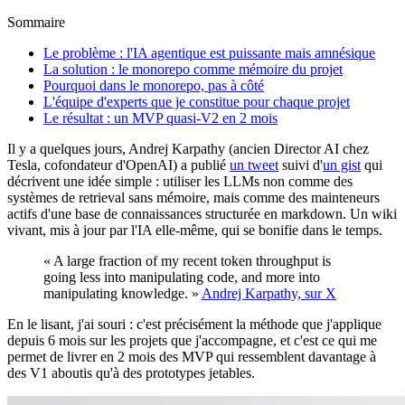
Sommaire
Le problème : l'IA agentique est puissante mais amnésique
La solution : le monorepo comme mémoire du projet
Pourquoi dans le monorepo, pas à côté
L'équipe d'experts que je constitue pour chaque projet
Le résultat : un MVP quasi-V2 en 2 mois
Il y a quelques jours, Andrej Karpathy (ancien Director AI chez
Tesla, cofondateur d'OpenAI) a publié
un tweet
suivi d'
un gist
qui
décrivent une idée simple : utiliser les LLMs non comme des
systèmes de retrieval sans mémoire, mais comme des mainteneurs
actifs d'une base de connaissances structurée en markdown. Un wiki
vivant, mis à jour par l'IA elle-même, qui se bonifie dans le temps.
« A large fraction of my recent token throughput is
going less into manipulating code, and more into
manipulating knowledge. »
Andrej Karpathy, sur X
En le lisant, j'ai souri : c'est précisément la méthode que j'applique
depuis 6 mois sur les projets que j'accompagne, et c'est ce qui me
permet de livrer en 2 mois des MVP qui ressemblent davantage à
des V1 aboutis qu'à des prototypes jetables.