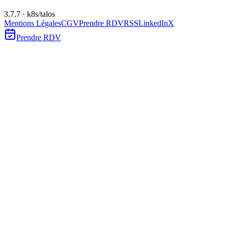
3.7.7 · k8s/talos
Mentions Légales
CGV
Prendre RDV
RSS
LinkedIn
X
Prendre RDV