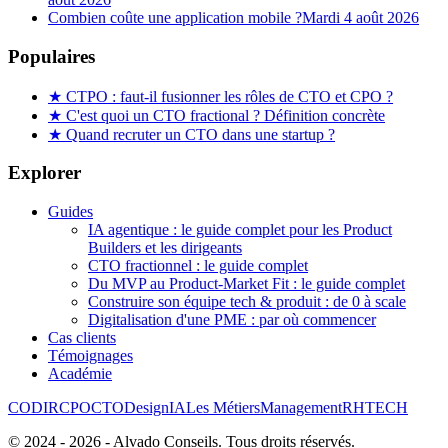
Combien coûte une application mobile ?
Mardi 4 août 2026
Populaires
★
CTPO : faut-il fusionner les rôles de CTO et CPO ?
★
C'est quoi un CTO fractional ? Définition concrète
★
Quand recruter un CTO dans une startup ?
Explorer
Guides
IA agentique : le guide complet pour les Product
Builders et les dirigeants
CTO fractionnel : le guide complet
Du MVP au Product-Market Fit : le guide complet
Construire son équipe tech & produit : de 0 à scale
Digitalisation d'une PME : par où commencer
Cas clients
Témoignages
Académie
CODIR
CPO
CTO
Design
IA
Les Métiers
Management
RH
TECH
© 2024 -
2026
- Alvado Conseils. Tous droits réservés.