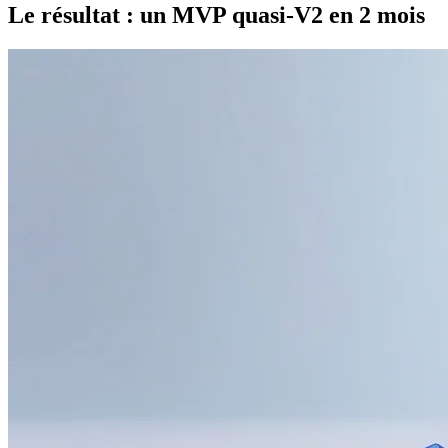
Le résultat : un MVP quasi-V2 en 2 mois