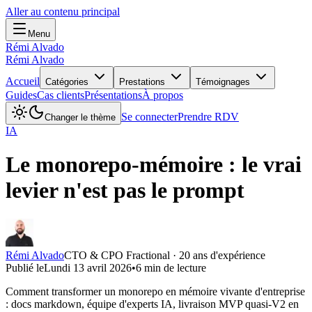
Aller au contenu principal
Menu
Rémi Alvado
Rémi Alvado
Accueil
Catégories
Prestations
Témoignages
Guides
Cas clients
Présentations
À propos
Se connecter
Prendre RDV
Changer le thème
IA
Le monorepo-mémoire : le vrai
levier n'est pas le prompt
Rémi Alvado
CTO & CPO Fractional · 20 ans d'expérience
Publié le
Lundi 13 avril 2026
•
6
min de lecture
Comment transformer un monorepo en mémoire vivante d'entreprise
: docs markdown, équipe d'experts IA, livraison MVP quasi-V2 en