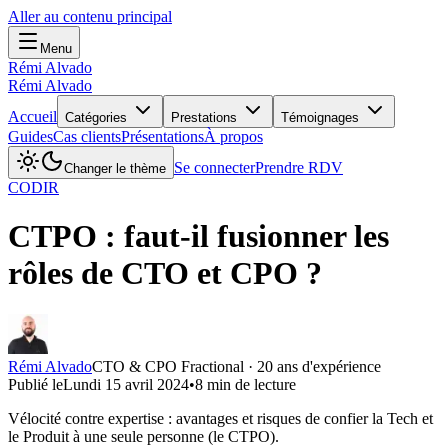
Aller au contenu principal
Menu
Rémi Alvado
Rémi Alvado
Accueil
Catégories
Prestations
Témoignages
Guides
Cas clients
Présentations
À propos
Se connecter
Prendre RDV
Changer le thème
CODIR
CTPO : faut-il fusionner les
rôles de CTO et CPO ?
Rémi Alvado
CTO & CPO Fractional · 20 ans d'expérience
Publié le
Lundi 15 avril 2024
•
8
min de lecture
Vélocité contre expertise : avantages et risques de confier la Tech et
le Produit à une seule personne (le CTPO).