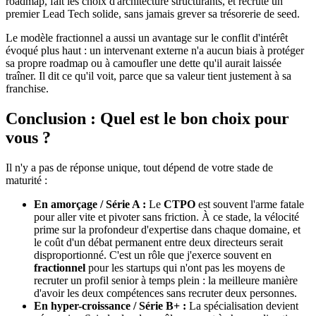
roadmap, fait les choix d'architecture structurants, et recruté un
premier Lead Tech solide, sans jamais grever sa trésorerie de seed.
Le modèle fractionnel a aussi un avantage sur le conflit d'intérêt
évoqué plus haut : un intervenant externe n'a aucun biais à protéger
sa propre roadmap ou à camoufler une dette qu'il aurait laissée
traîner. Il dit ce qu'il voit, parce que sa valeur tient justement à sa
franchise.
Conclusion : Quel est le bon choix pour
vous ?
Il n'y a pas de réponse unique, tout dépend de votre stade de
maturité :
En amorçage / Série A :
Le
CTPO
est souvent l'arme fatale
pour aller vite et pivoter sans friction. À ce stade, la vélocité
prime sur la profondeur d'expertise dans chaque domaine, et
le coût d'un débat permanent entre deux directeurs serait
disproportionné. C'est un rôle que j'exerce souvent en
fractionnel
pour les startups qui n'ont pas les moyens de
recruter un profil senior à temps plein : la meilleure manière
d'avoir les deux compétences sans recruter deux personnes.
En hyper-croissance / Série B+ :
La spécialisation devient