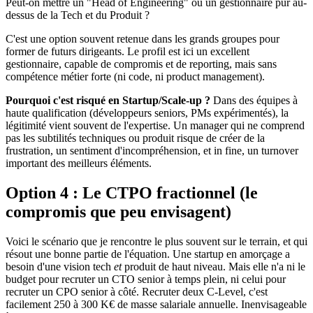
Peut-on mettre un "Head of Engineering" ou un gestionnaire pur au-
dessus de la Tech et du Produit ?
C'est une option souvent retenue dans les grands groupes pour
former de futurs dirigeants. Le profil est ici un excellent
gestionnaire, capable de compromis et de reporting, mais sans
compétence métier forte (ni code, ni product management).
Pourquoi c'est risqué en Startup/Scale-up ?
Dans des équipes à
haute qualification (développeurs seniors, PMs expérimentés), la
légitimité vient souvent de l'expertise. Un manager qui ne comprend
pas les subtilités techniques ou produit risque de créer de la
frustration, un sentiment d'incompréhension, et in fine, un turnover
important des meilleurs éléments.
Option 4 : Le CTPO fractionnel (le
compromis que peu envisagent)
Voici le scénario que je rencontre le plus souvent sur le terrain, et qui
résout une bonne partie de l'équation. Une startup en amorçage a
besoin d'une vision tech
et
produit de haut niveau. Mais elle n'a ni le
budget pour recruter un CTO senior à temps plein, ni celui pour
recruter un CPO senior à côté. Recruter deux C-Level, c'est
facilement 250 à 300 K€ de masse salariale annuelle. Inenvisageable