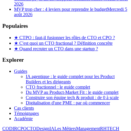
2026
MVP trop cher : 4 leviers pour reprendre le budget
Mercredi 5
août 2026
Populaires
★
CTPO : faut-il fusionner les rôles de CTO et CPO ?
★
C'est quoi un CTO fractional ? Définition concrète
★
Quand recruter un CTO dans une startup ?
Explorer
Guides
IA agentique : le guide complet pour les Product
Builders et les dirigeants
CTO fractionnel : le guide complet
Du MVP au Product-Market Fit : le guide complet
Construire son équipe tech & produit : de 0 à scale
Digitalisation d'une PME : par où commencer
Cas clients
Témoignages
Académie
CODIR
CPO
CTO
Design
IA
Les Métiers
Management
RH
TECH