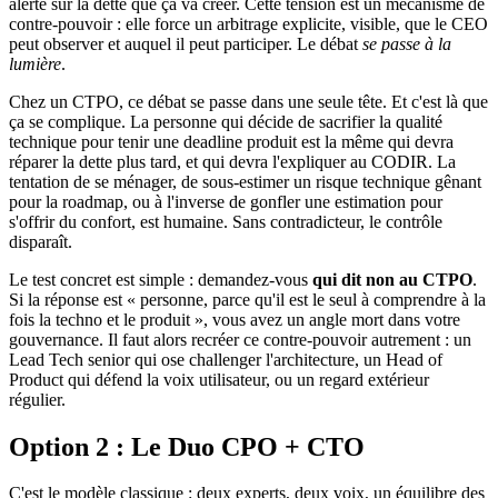
alerte sur la dette que ça va créer. Cette tension est un mécanisme de
contre-pouvoir : elle force un arbitrage explicite, visible, que le CEO
peut observer et auquel il peut participer. Le débat
se passe à la
lumière
.
Chez un CTPO, ce débat se passe dans une seule tête. Et c'est là que
ça se complique. La personne qui décide de sacrifier la qualité
technique pour tenir une deadline produit est la même qui devra
réparer la dette plus tard, et qui devra l'expliquer au CODIR. La
tentation de se ménager, de sous-estimer un risque technique gênant
pour la roadmap, ou à l'inverse de gonfler une estimation pour
s'offrir du confort, est humaine. Sans contradicteur, le contrôle
disparaît.
Le test concret est simple : demandez-vous
qui dit non au CTPO
.
Si la réponse est « personne, parce qu'il est le seul à comprendre à la
fois la techno et le produit », vous avez un angle mort dans votre
gouvernance. Il faut alors recréer ce contre-pouvoir autrement : un
Lead Tech senior qui ose challenger l'architecture, un
Head of
Product
qui défend la voix utilisateur, ou un regard extérieur
régulier.
Option 2 : Le Duo CPO + CTO
C'est le modèle classique : deux experts, deux voix, un équilibre des