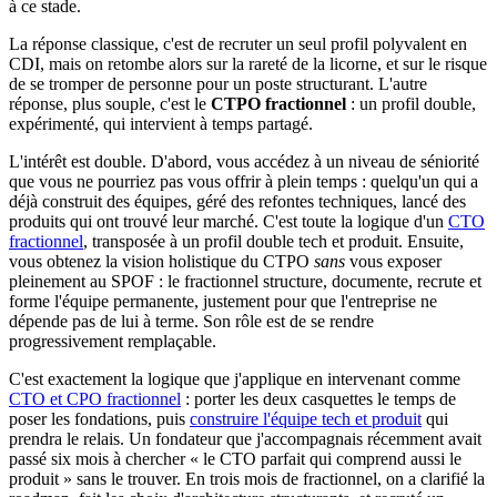
à ce stade.
La réponse classique, c'est de recruter un seul profil polyvalent en
CDI, mais on retombe alors sur la rareté de la licorne, et sur le risque
de se tromper de personne pour un poste structurant. L'autre
réponse, plus souple, c'est le
CTPO fractionnel
: un profil double,
expérimenté, qui intervient à temps partagé.
L'intérêt est double. D'abord, vous accédez à un niveau de séniorité
que vous ne pourriez pas vous offrir à plein temps : quelqu'un qui a
déjà construit des équipes, géré des refontes techniques, lancé des
produits qui ont trouvé leur marché. C'est toute la logique d'un
CTO
fractionnel
, transposée à un profil double tech et produit. Ensuite,
vous obtenez la vision holistique du CTPO
sans
vous exposer
pleinement au SPOF : le fractionnel structure, documente, recrute et
forme l'équipe permanente, justement pour que l'entreprise ne
dépende pas de lui à terme. Son rôle est de se rendre
progressivement remplaçable.
C'est exactement la logique que j'applique en intervenant comme
CTO et CPO fractionnel
: porter les deux casquettes le temps de
poser les fondations, puis
construire l'équipe tech et produit
qui
prendra le relais. Un fondateur que j'accompagnais récemment avait
passé six mois à chercher « le CTO parfait qui comprend aussi le
produit » sans le trouver. En trois mois de fractionnel, on a clarifié la