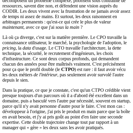
décomposent un problème complexe, priorisent sous contrainte de
ressources, savent dire non, et défendent une vision auprès du
CODIR. Les deux vivent avec la frustration de ne jamais avoir assez
de temps ni assez de mains. Et surtout, les deux raisonnent en
arbitrages permanents : qu'est-ce qui crée le plus de valeur
maintenant
, avec ce que j'ai
sous la main
?
Là où ça diverge, c'est sur la matière première. Le CPO travaille la
connaissance utilisateur, le marché, la psychologie de l'adoption, le
pricing
, la
data
d'usage. Le CTO travaille l'architecture, la dette
technique, la sécurité, le recrutement d'ingénieurs, les choix
d'infrastructure. Ce sont deux corpus profonds, qui demandent
chacun des années pour être maîtrisés vraiment. C'est précisément
pour ça que le profil double (le
CTPO
) est rare : il faut avoir vécu
les deux métiers
de l'intérieur
, pas seulement avoir survolé l'autre
depuis le sien.
Dans la pratique, ce que je constate, c'est qu'un CTPO crédible vient
presque toujours d'un parcours où il a d'abord été excellent dans un
domaine, puis a basculé vers l'autre par nécessité, souvent en startup,
parce qu'il n'y avait personne d'autre pour le faire. C'est mon cas :
développeur à l'origine, j'ai pris le produit en main parce que la boîte
en avait besoin, et j'y ai pris goût au point d'en faire une seconde
expertise. Cette double trajectoire change tout par rapport à un
manager qui « gère » les deux sans les avoir pratiqués.