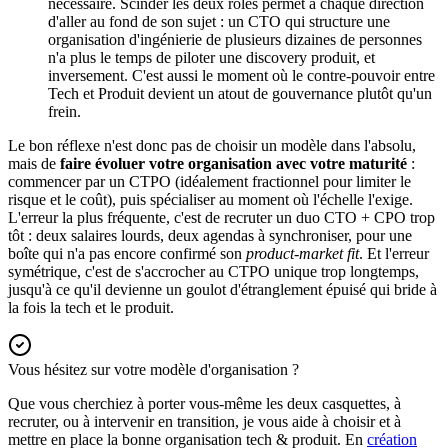
nécessaire. Scinder les deux rôles permet à chaque direction
d'aller au fond de son sujet : un CTO qui structure une
organisation d'ingénierie de plusieurs dizaines de personnes
n'a plus le temps de piloter une discovery produit, et
inversement. C'est aussi le moment où le contre-pouvoir entre
Tech et Produit devient un atout de gouvernance plutôt qu'un
frein.
Le bon réflexe n'est donc pas de choisir un modèle dans l'absolu,
mais de
faire évoluer votre organisation avec votre maturité
:
commencer par un CTPO (idéalement fractionnel pour limiter le
risque et le coût), puis spécialiser au moment où l'échelle l'exige.
L'erreur la plus fréquente, c'est de recruter un duo CTO + CPO trop
tôt : deux salaires lourds, deux agendas à synchroniser, pour une
boîte qui n'a pas encore confirmé son
product-market fit
. Et l'erreur
symétrique, c'est de s'accrocher au CTPO unique trop longtemps,
jusqu'à ce qu'il devienne un goulot d'étranglement épuisé qui bride à
la fois la tech et le produit.
Vous hésitez sur votre modèle d'organisation ?
Que vous cherchiez à porter vous-même les deux casquettes, à
recruter, ou à intervenir en transition, je vous aide à choisir et à
mettre en place la bonne organisation tech & produit. En
création