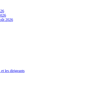
026
2026
oût 2026
et les dirigeants