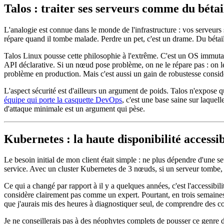
Talos : traiter ses serveurs comme du bétai
L'analogie est connue dans le monde de l'infrastructure : vos serveurs
répare quand il tombe malade. Perdre un pet, c'est un drame. Du bétail, 
Talos Linux pousse cette philosophie à l'extrême. C'est un OS immutab
API déclarative. Si un nœud pose problème, on ne le répare pas : on 
problème en production. Mais c'est aussi un gain de robustesse consid
L'aspect sécurité est d'ailleurs un argument de poids. Talos n'expose q
équipe qui porte la casquette DevOps
, c'est une base saine sur laquel
d'attaque minimale est un argument qui pèse.
Kubernetes : la haute disponibilité accessi
Le besoin initial de mon client était simple : ne plus dépendre d'une 
service. Avec un cluster Kubernetes de 3 nœuds, si un serveur tombe, 
Ce qui a changé par rapport à il y a quelques années, c'est l'accessibil
considère clairement pas comme un expert. Pourtant, en trois semaines, 
que j'aurais mis des heures à diagnostiquer seul, de comprendre des con
Je ne conseillerais pas à des néophytes complets de pousser ce genre 