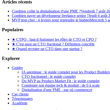
Articles récents
Combien coûte la digitalisation d'une PME ?
Vendredi 7 août 2
Combien payer un développeur freelance senior ?
Jeudi 6 août 
MVP trop cher : 4 leviers pour reprendre le budget
Mercredi 5 a
Populaires
★
CTPO : faut-il fusionner les rôles de CTO et CPO ?
★
C'est quoi un CTO fractional ? Définition concrète
★
Quand recruter un CTO dans une startup ?
Explorer
Guides
IA agentique : le guide complet pour les Product Builders 
CTO fractionnel : le guide complet
Du MVP au Product-Market Fit : le guide complet
Construire son équipe tech & produit : de 0 à scale
Digitalisation d'une PME : par où commencer
Cas clients
Témoignages
Académie