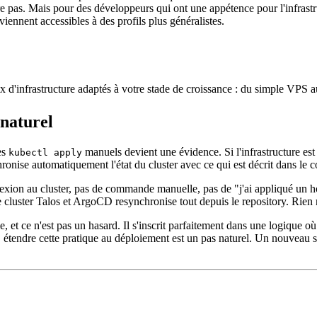
re pas. Mais pour des développeurs qui ont une appétence pour l'infrast
ennent accessibles à des profils plus généralistes.
ix d'infrastructure adaptés à votre stade de croissance : du simple VPS au
naturel
es
manuels devient une évidence. Si l'infrastructure est d
kubectl apply
ronise automatiquement l'état du cluster avec ce qui est décrit dans le c
n au cluster, pas de commande manuelle, pas de "j'ai appliqué un hotfi
e cluster Talos et ArgoCD resynchronise tout depuis le repository. Rien 
t ce n'est pas un hasard. Il s'inscrit parfaitement dans une logique où 
s, étendre cette pratique au déploiement est un pas naturel. Un nouveau 