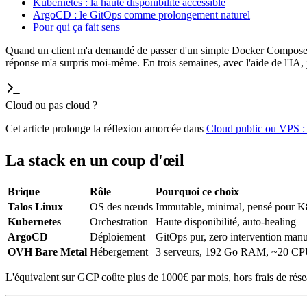
Kubernetes : la haute disponibilité accessible
ArgoCD : le GitOps comme prolongement naturel
Pour qui ça fait sens
Quand un client m'a demandé de passer d'un simple Docker Compose sur
réponse m'a surpris moi-même. En trois semaines, avec l'aide de l'IA,
Cloud ou pas cloud ?
Cet article prolonge la réflexion amorcée dans
Cloud public ou VPS :
La stack en un coup d'œil
Brique
Rôle
Pourquoi ce choix
Talos Linux
OS des nœuds
Immutable, minimal, pensé pour 
Kubernetes
Orchestration
Haute disponibilité, auto-healing
ArgoCD
Déploiement
GitOps pur, zero intervention manu
OVH Bare Metal
Hébergement
3 serveurs, 192 Go RAM, ~20 CP
L'équivalent sur GCP coûte plus de 1000€ par mois, hors frais de réseau