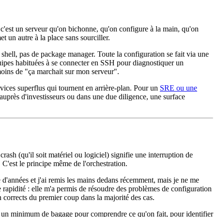
, c'est un serveur qu'on bichonne, qu'on configure à la main, qu'on
t un autre à la place sans sourciller.
hell, pas de package manager. Toute la configuration se fait via une
uipes habituées à se connecter en SSH pour diagnostiquer un
moins de "ça marchait sur mon serveur".
rvices superflus qui tournent en arrière-plan. Pour un
SRE ou une
e auprès d'investisseurs ou dans une due diligence, une surface
sh (qu'il soit matériel ou logiciel) signifie une interruption de
C'est le principe même de l'orchestration.
ine d'années et j'ai remis les mains dedans récemment, mais je ne me
e rapidité : elle m'a permis de résoudre des problèmes de configuration
n corrects du premier coup dans la majorité des cas.
ut un minimum de bagage pour comprendre ce qu'on fait, pour identifier