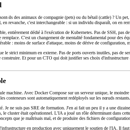
l
 sont-ils des animaux de compagnie (pets) ou du bétail (cattle) ? Un pet
en revanche, c'est interchangeable : si un individu disparaît, on en reme
le, entièrement dédié à l'exécution de Kubernetes. Pas de SSH, pas de s
le remplace. C'est un changement de mentalité fondamental pour des éq
érable : moins de surface d'attaque, moins de dérive de configuration, 
ue le strict minimum en externe. Pas de ports ouverts inutiles, pas de se
le construire. Et pour un CTO qui doit justifier ses choix d'infrastructur
ble
seule machine. Avec Docker Compose sur un serveur unique, le moindre cra
les conteneurs sont automatiquement redéployés sur les nœuds restants. 
ité. Je ne suis pas SRE de formation. J'en ai fait un peu il y a une diza
le cluster était opérationnel. L'IA a joué un rôle déterminant dans cett
cepts que je maîtrisais mal, et de produire des fichiers de configuratio
d'infrastructure en production avec uniquement le soutien de l'IA. Il fa