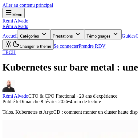
Aller au contenu principal
Menu
Rémi Alvado
Rémi Alvado
Accueil
Guides
C
Catégories
Prestations
Témoignages
Se connecter
Prendre RDV
Changer le thème
TECH
Kubernetes sur bare metal : une 
Rémi Alvado
CTO & CPO Fractional · 20 ans d'expérience
Publié le
Dimanche 8 février 2026
•
4
min de lecture
Talos, Kubernetes et ArgoCD : comment monter un cluster haute dispon