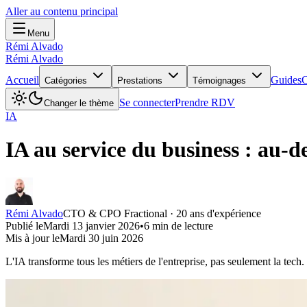
Aller au contenu principal
Menu
Rémi Alvado
Rémi Alvado
Accueil
Guides
C
Catégories
Prestations
Témoignages
Se connecter
Prendre RDV
Changer le thème
IA
IA au service du business : au-de
Rémi Alvado
CTO & CPO Fractional · 20 ans d'expérience
Publié le
Mardi 13 janvier 2026
•
6
min de lecture
Mis à jour le
Mardi 30 juin 2026
L'IA transforme tous les métiers de l'entreprise, pas seulement la tech