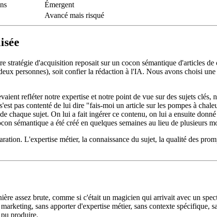
ons
Émergent
Avancé mais risqué
isée
 stratégie d'acquisition reposait sur un cocon sémantique d'articles de qu
deux personnes), soit confier la rédaction à l'IA. Nous avons choisi une 
vaient refléter notre expertise et notre point de vue sur des sujets clés
st pas contenté de lui dire "fais-moi un article sur les pompes à chaleur"
e chaque sujet. On lui a fait ingérer ce contenu, on lui a ensuite donné de
r cocon sémantique a été créé en quelques semaines au lieu de plusieurs 
éparation. L'expertise métier, la connaissance du sujet, la qualité des pro
anière assez brute, comme si c'était un magicien qui arrivait avec un spe
rketing, sans apporter d'expertise métier, sans contexte spécifique, sans
 pu produire.