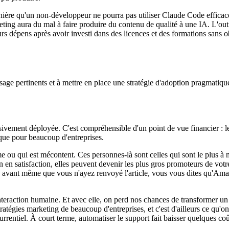
ère qu'un non-développeur ne pourra pas utiliser Claude Code efficace
ing aura du mal à faire produire du contenu de qualité à une IA. L'outil
dépens après avoir investi dans des licences et des formations sans obt
'usage pertinents et à mettre en place une stratégie d'adoption pragmatique
sivement déployée. C'est compréhensible d'un point de vue financier : le
ique pour beaucoup d'entreprises.
ème ou qui est mécontent. Ces personnes-là sont celles qui sont le plus 
ction en satisfaction, elles peuvent devenir les plus gros promoteurs de 
ant même que vous n'ayez renvoyé l'article, vous vous dites qu'Amazon
interaction humaine. Et avec elle, on perd nos chances de transformer un
tratégies marketing de beaucoup d'entreprises, et c'est d'ailleurs ce qu'
urrentiel. À court terme, automatiser le support fait baisser quelques co