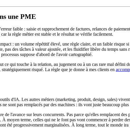
dans une PME
reur faible : saisie et rapprochement de factures, relances de paiement,
ar la règle métier est stable et le résultat se vérifie facilement.
mpact : un volume répétitif élevé, une règle claire, et un faible risque s
te, pas des tâches à valeur ajoutée, et les fluidifier libère du temps sans 
 processus suppose d'abord de l'avoir cartographié.
ut ce qui touche à la relation, au jugement ou à un cas rare mal défini do
, stratégiquement risqué. La règle que je donne à mes clients en
accomp
 outils d'IA. Les autres métiers (marketing, produit, design, sales) vi
 ne sont pas remplacés par des machines : ils vont juste beaucoup plus v
re de l'avance sur leurs concurrents. Pas parce qu'elles remplacent des p
ée. À moyen terme, celles qui ne le font pas vont commencer à perdre de
0 ont été progressivement marginalisées. À long terme, tout le monde ira 