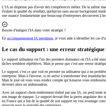
L'IA ne dispense pas d'avoir des compétences métier. De la même mani
évaluer la qualité du résultat), quelqu'un sans aucun background market
une nuance fondamentale que beaucoup d'entreprises découvrent à leurs 
Besoin d'intégrer l'IA dans votre stratégie ?
En
accompagnement IA agentique
, je vous aide à identifier les cas d
Le cas du support : une erreur stratégique
Le support utilisateur est l'un des premiers domaines où l'IA a été mas
tâches semblent répétitives. Mais je pense que c'est une erreur stratég
Le support, c'est ce que voit en premier un utilisateur qui a un probl
entreprise. Mais à l'inverse, si on arrive à transformer leur insatisfa
Mais le jour où vous vous rendez compte qu'Amazon vous rembourse av
devenez alors un ambassadeur.
Avec un support client entièrement réalisé par une IA, on perd toute 
son image de marque. Le support devrait être la pierre angulaire des s
en France qui a fait de la qualité de son support un vrai avantage conc
mauvais pour la majorité des entreprises.