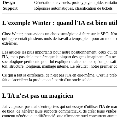
Design
Génération de visuels, prototypage rapide, variati
Support
Réponses automatiques, classification de tickets
L'exemple Winter : quand l'IA est bien util
Chez Winter, nous avions un choix stratégique à faire sur le SEO. Notre
qui représentait plusieurs mois de travail à temps plein pour au moins 
extrêmes.
Les articles les plus importants pour notre positionnement, ceux qui de
l'IA, mais pas de la manière que la plupart des gens imaginent. On ne s'e
sociologique pertinente pour lui expliquer clairement ce qu'on pensait d
ton, structure, longueur, maillage interne. Le résultat : notre premie
Ce qui a fait la différence, ce n'est pas l'IA en elle-même. C'est la pr
fait qu'accélérer la production à partir d'un socle solide.
L'IA n'est pas un magicien
J'ai vu passer pas mal d'entreprises qui ont essayé d'utiliser l'IA de m
de blog, de générer leurs supports commerciaux, de créer leurs vidéos ma
contenu générique, indifférencié, que n'importe quel concurrent aurait