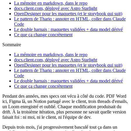
La mémoire en markdown, dans le repo
docs.client.com, déployé avec Astro Starlight
OpenDesigner pour les maquettes (et le storybook qui suit)
Le pattern de Thariq : annoter en HTML, coller dans Claude
Code
Le double harnais : maquettes validées + data model dérivé
Ce que ça change concrètement
Sommaire
La mémoire en markdown, dans le repo
docs.client.com, déployé avec Astro Starlight
OpenDesigner pour les maquettes (et le storybook qui suit)
Le pattern de Thariq : annoter en HTML, coller dans Claude
Code
Le double harnais : maquettes validées + data model dérivé
Ce que ça change concrètement
Pendant des années, mes specs ont vécu à côté du code. PDF Word
ici, Figma là, un Notion partagé avec le client, trois threads d'emails,
un Loom enregistré et oublié. Chaque modification produisait du
drift. À la troisième itération, plus personne ne savait quelle version
faisait foi : ni moi, ni le client, ni l'équipe de dev.
Depuis trois mois, j'ai progressivement basculé tout ça dans un