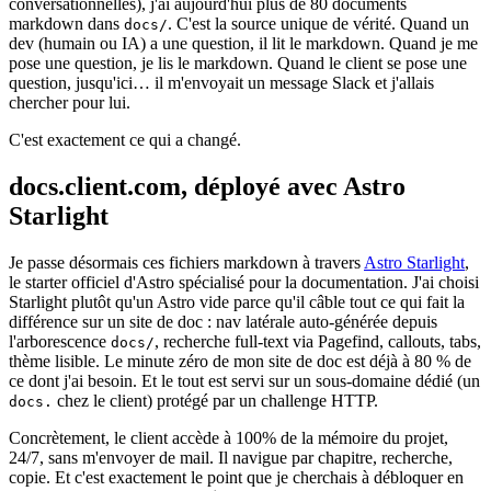
conversationnelles), j'ai aujourd'hui plus de 80 documents
markdown dans
. C'est la source unique de vérité. Quand un
docs/
dev (humain ou IA) a une question, il lit le markdown. Quand je me
pose une question, je lis le markdown. Quand le client se pose une
question, jusqu'ici… il m'envoyait un message Slack et j'allais
chercher pour lui.
C'est exactement ce qui a changé.
docs.client.com, déployé avec Astro
Starlight
Je passe désormais ces fichiers markdown à travers
Astro Starlight
,
le starter officiel d'Astro spécialisé pour la documentation. J'ai choisi
Starlight plutôt qu'un Astro vide parce qu'il câble tout ce qui fait la
différence sur un site de doc : nav latérale auto-générée depuis
l'arborescence
, recherche full-text via Pagefind, callouts, tabs,
docs/
thème lisible. Le minute zéro de mon site de doc est déjà à 80 % de
ce dont j'ai besoin. Et le tout est servi sur un sous-domaine dédié (un
chez le client) protégé par un challenge HTTP.
docs.
Concrètement, le client accède à 100% de la mémoire du projet,
24/7, sans m'envoyer de mail. Il navigue par chapitre, recherche,
copie. Et c'est exactement le point que je cherchais à débloquer en