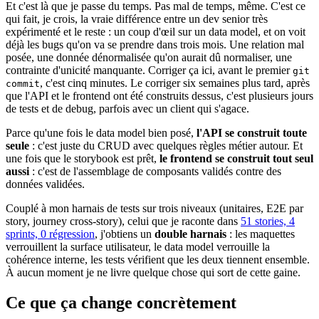
Et c'est là que je passe du temps. Pas mal de temps, même. C'est ce
qui fait, je crois, la vraie différence entre un dev senior très
expérimenté et le reste : un coup d'œil sur un data model, et on voit
déjà les bugs qu'on va se prendre dans trois mois. Une relation mal
posée, une donnée dénormalisée qu'on aurait dû normaliser, une
contrainte d'unicité manquante. Corriger ça ici, avant le premier
git
, c'est cinq minutes. Le corriger six semaines plus tard, après
commit
que l'API et le frontend ont été construits dessus, c'est plusieurs jours
de tests et de debug, parfois avec un client qui s'agace.
Parce qu'une fois le data model bien posé,
l'API se construit toute
seule
: c'est juste du CRUD avec quelques règles métier autour. Et
une fois que le storybook est prêt,
le frontend se construit tout seul
aussi
: c'est de l'assemblage de composants validés contre des
données validées.
Couplé à mon harnais de tests sur trois niveaux (unitaires, E2E par
story, journey cross-story), celui que je raconte dans
51 stories, 4
sprints, 0 régression
, j'obtiens un
double harnais
: les maquettes
verrouillent la surface utilisateur, le data model verrouille la
cohérence interne, les tests vérifient que les deux tiennent ensemble.
À aucun moment je ne livre quelque chose qui sort de cette gaine.
Ce que ça change concrètement