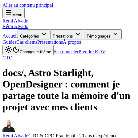
Aller au contenu principal
Menu
Rémi Alvado
Rémi Alvado
Accueil
Catégories
Prestations
Témoignages
Guides
Cas clients
Présentations
À propos
Se connecter
Prendre RDV
Changer le thème
CTO
docs/, Astro Starlight,
OpenDesigner : comment je
partage toute la mémoire d'un
projet avec mes clients
Rémi Alvado
CTO & CPO Fractional · 20 ans d'expérience