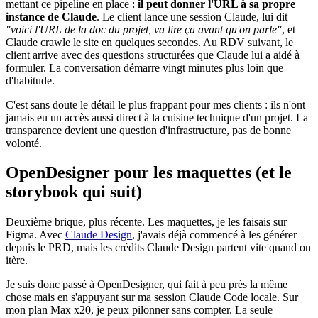
mettant ce pipeline en place :
il peut donner l'URL à sa propre
instance de Claude
. Le client lance une session Claude, lui dit
"voici l'URL de la doc du projet, va lire ça avant qu'on parle"
, et
Claude crawle le site en quelques secondes. Au RDV suivant, le
client arrive avec des questions structurées que Claude lui a aidé à
formuler. La conversation démarre vingt minutes plus loin que
d'habitude.
C'est sans doute le détail le plus frappant pour mes clients : ils n'ont
jamais eu un accès aussi direct à la cuisine technique d'un projet. La
transparence devient une question d'infrastructure, pas de bonne
volonté.
OpenDesigner pour les maquettes (et le
storybook qui suit)
Deuxième brique, plus récente. Les maquettes, je les faisais sur
Figma. Avec
Claude Design
, j'avais déjà commencé à les générer
depuis le PRD, mais les crédits Claude Design partent vite quand on
itère.
Je suis donc passé à OpenDesigner, qui fait à peu près la même
chose mais en s'appuyant sur ma session Claude Code locale. Sur
mon plan Max x20, je peux pilonner sans compter. La seule