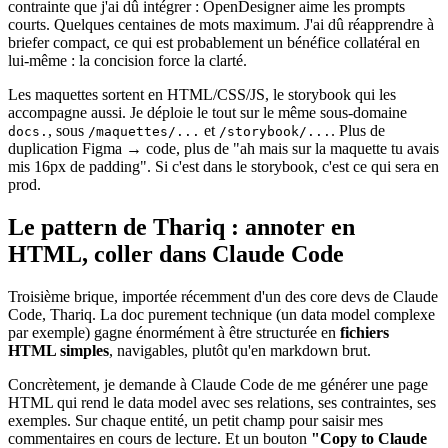
contrainte que j'ai dû intégrer : OpenDesigner aime les prompts
courts. Quelques centaines de mots maximum. J'ai dû réapprendre à
briefer compact, ce qui est probablement un bénéfice collatéral en
lui-même : la concision force la clarté.
Les maquettes sortent en HTML/CSS/JS, le storybook qui les
accompagne aussi. Je déploie le tout sur le même sous-domaine
, sous
et
. Plus de
docs.
/maquettes/...
/storybook/...
duplication Figma → code, plus de "ah mais sur la maquette tu avais
mis 16px de padding". Si c'est dans le storybook, c'est ce qui sera en
prod.
Le pattern de Thariq : annoter en
HTML, coller dans Claude Code
Troisième brique, importée récemment d'un des core devs de Claude
Code, Thariq. La doc purement technique (un data model complexe
par exemple) gagne énormément à être structurée en
fichiers
HTML simples
, navigables, plutôt qu'en markdown brut.
Concrètement, je demande à Claude Code de me générer une page
HTML qui rend le data model avec ses relations, ses contraintes, ses
exemples. Sur chaque entité, un petit champ pour saisir mes
commentaires en cours de lecture. Et un bouton
"Copy to Claude