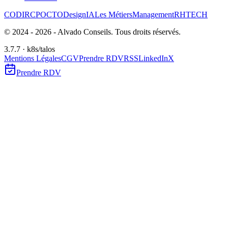
CODIR
CPO
CTO
Design
IA
Les Métiers
Management
RH
TECH
© 2024 -
2026
- Alvado Conseils. Tous droits réservés.
3.7.7 · k8s/talos
Mentions Légales
CGV
Prendre RDV
RSS
LinkedIn
X
Prendre RDV