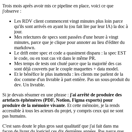
Trois mois après avoir mis ce pipeline en place, voici ce que
j'observe :
Les RDV client commencent vingt minutes plus loin parce
qu'ils sont arrivés en ayant lu (ou fait lire par leur IA) la doc à
jour.
Mes relectures de specs sont passées d'une heure à vingt
minutes, parce que je clique pour annoter au lieu d'éditer du
markdown.
Le drift entre spec et code a quasiment disparu : la spec EST
le code, ou en tout cas vit dans le même PR.
Mes temps de tests ont chuté parce que la majorité des cas
sont déjà couverts par le couple maquettes + data model.
Et le bénéfice le plus inattendu : les clients me parlent de la
doc comme d'un livrable à part entière. Pas un sous-produit du
dev. Un livrable.
Si je devais résumer en une phrase :
j'ai arrêté de produire des
artefacts éphémères (PDF, Notion, Figma exports) pour
produire de la mémoire vivante
. Et cette mémoire, je la rends
accessible à tous les acteurs du projet, y compris ceux qui ne sont
pas humains.
C'est sans doute le plus gros saut qualitatif que j'ai fait dans ma
façon de livrer du logiciel ces dix dernières années. Pas parce que