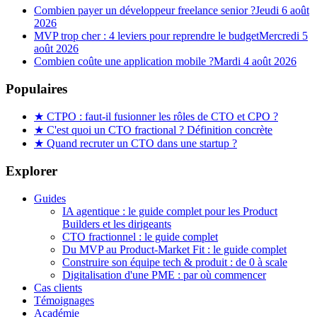
Combien payer un développeur freelance senior ?
Jeudi 6 août
2026
MVP trop cher : 4 leviers pour reprendre le budget
Mercredi 5
août 2026
Combien coûte une application mobile ?
Mardi 4 août 2026
Populaires
★
CTPO : faut-il fusionner les rôles de CTO et CPO ?
★
C'est quoi un CTO fractional ? Définition concrète
★
Quand recruter un CTO dans une startup ?
Explorer
Guides
IA agentique : le guide complet pour les Product
Builders et les dirigeants
CTO fractionnel : le guide complet
Du MVP au Product-Market Fit : le guide complet
Construire son équipe tech & produit : de 0 à scale
Digitalisation d'une PME : par où commencer
Cas clients
Témoignages
Académie