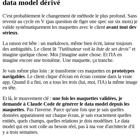
data model dérivé
C'est probablement le changement de méthode le plus profond. Sans
revenir au cycle en V (pas question de figer une spec sur six mois) je
valide systématiquement les maquettes avec le client
avant tout dev
sérieux
.
La raison est bête : un markdown, même bien écrit, laisse toujours
des ambiguïtés. Le client lit
"l'utilisateur voit la liste de ses devis"
et
imagine quelque chose. Moi j'imagine autre chose. Et l'IA en
imagine encore une troisième. Une maquette, ça tranche.
Je vais même plus loin : je transforme ces maquettes en
prototypes
navigables
. Le client clique d'écran en écran comme dans la vraie
app. Quand il a fini, on a tous les trois (lui, moi, l'IA) la même image
en tête.
Et là, le mouvement clé :
une fois les maquettes validées, je
demande à Claude Code de générer le data model depuis les
maquettes
. Pas l'inverse. Parce qu'une fois que je sais quelles
données apparaissent sur chaque écran, je sais exactement quelles
entités, quels champs, quelles relations je dois modéliser. Le data
model qui en sort colle au besoin réel, pas à ma vue d'architecte d'il
y a trois semaines.