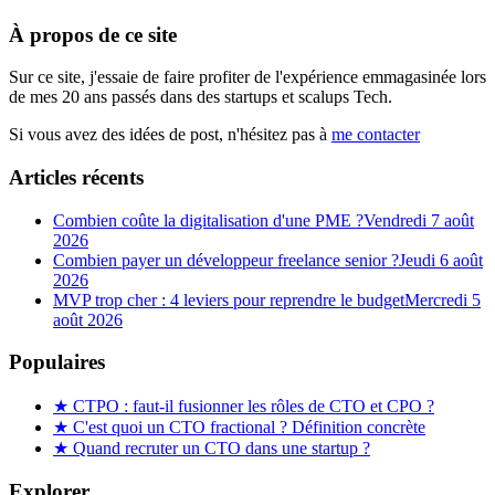
À propos de ce site
Sur ce site, j'essaie de faire profiter de l'expérience emmagasinée lors
de mes 20 ans passés dans des startups et scalups Tech.
Si vous avez des idées de post, n'hésitez pas à
me contacter
Articles récents
Combien coûte la digitalisation d'une PME ?
Vendredi 7 août
2026
Combien payer un développeur freelance senior ?
Jeudi 6 août
2026
MVP trop cher : 4 leviers pour reprendre le budget
Mercredi 5
août 2026
Populaires
★
CTPO : faut-il fusionner les rôles de CTO et CPO ?
★
C'est quoi un CTO fractional ? Définition concrète
★
Quand recruter un CTO dans une startup ?
Explorer