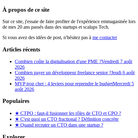
À propos de ce site
Sur ce site, j'essaie de faire profiter de l'expérience emmagasinée lors
de mes 20 ans passés dans des startups et scalups Tech.
Si vous avez des idées de post, n'hésitez pas à
me contacter
Articles récents
Combien coûte la digitalisation d'une PME ?
Vendredi 7 août
2026
Combien payer un développeur freelance senior ?
Jeudi 6 août
2026
MVP trop cher : 4 leviers pour reprendre le budget
Mercredi 5
août 2026
Populaires
★
CTPO : faut-il fusionner les rôles de CTO et CPO ?
★
C'est quoi un CTO fractional ? Définition concrète
★
Quand recruter un CTO dans une startup ?
Explorer