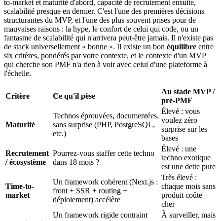
to-market et maturité d'abord, capacité de recrutement ensuite,
scalabilité presque en dernier. C'est l'une des premières décisions
structurantes du MVP, et l'une des plus souvent prises pour de
mauvaises raisons : la hype, le confort de celui qui code, ou un
fantasme de scalabilité qui n'arrivera peut-être jamais. Il n'existe pas
de stack universellement « bonne ». Il existe un bon
équilibre
entre
six critères, pondérés par votre contexte, et le contexte d'un MVP
qui cherche son PMF n'a rien à voir avec celui d'une plateforme à
l'échelle.
Au stade MVP /
Critère
Ce qu'il pèse
pré-PMF
Élevé : vous
Technos éprouvées, documentées,
voulez zéro
Maturité
sans surprise (PHP, PostgreSQL,
surprise sur les
etc.)
bases
Élevé : une
Recrutement
Pourrez-vous staffer cette techno
techno exotique
/ écosystème
dans 18 mois ?
est une dette pure
Très élevé :
Un framework cohérent (Next.js :
Time-to-
chaque mois sans
front + SSR + routing +
market
produit coûte
déploiement) accélère
cher
Un framework rigide contraint
À surveiller, mais