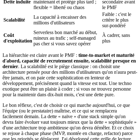
Dette induite
maintenant et protège plus tard ;
secondaire avant
flexible = liberté ou chaos
le PMF
Faible : c'est le
La capacité à encaisser des
Scalabilité
critère le plus
millions d'utilisateurs
sur-pondéré
Serverless bon marché au début,
Coût
À cadrer, sans
ruineux au trafic ; self-managed
d'exploitation
plus
pas cher si vous savez opérer
La hiérarchie est claire avant le PMF :
time-to-market et maturité
d'abord, capacité de recrutement ensuite, scalabilité presque en
dernier
. La scalabilité est le piège classique : on choisit une
architecture pensée pour des millions d'utilisateurs qu'on n'aura peut-
être jamais, et on paie cette sophistication en lenteur de
développement, précisément quand la vitesse est tout. Une techno
exotique peut être un plaisir à coder ; si vous ne trouvez personne
pour la maintenir dans dix-huit mois, c'est une dette pure.
Le bon réflexe, c'est de choisir ce qui marche aujourd'hui, ce que
l'équipe (ou le prestataire) maîtrise, et ce qui se remplacera
facilement demain. La dette « naïve » d'une stack simple qu'on
devra faire évoluer vaut toujours mieux que la dette « sophistiquée »
d'une architecture trop ambitieuse qu'on devra démêler. Et ce choix
se rejoue à chaque phase (MVP, montée en charge, refactor) parce
que les priorités se déplacent. J'ai développé cette grille de lecture