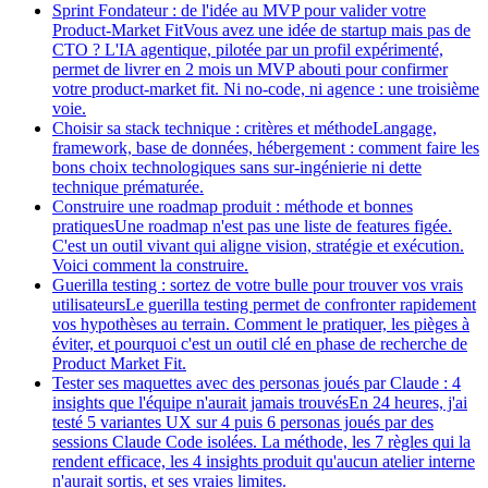
Sprint Fondateur : de l'idée au MVP pour valider votre
Product-Market Fit
Vous avez une idée de startup mais pas de
CTO ? L'IA agentique, pilotée par un profil expérimenté,
permet de livrer en 2 mois un MVP abouti pour confirmer
votre product-market fit. Ni no-code, ni agence : une troisième
voie.
Choisir sa stack technique : critères et méthode
Langage,
framework, base de données, hébergement : comment faire les
bons choix technologiques sans sur-ingénierie ni dette
technique prématurée.
Construire une roadmap produit : méthode et bonnes
pratiques
Une roadmap n'est pas une liste de features figée.
C'est un outil vivant qui aligne vision, stratégie et exécution.
Voici comment la construire.
Guerilla testing : sortez de votre bulle pour trouver vos vrais
utilisateurs
Le guerilla testing permet de confronter rapidement
vos hypothèses au terrain. Comment le pratiquer, les pièges à
éviter, et pourquoi c'est un outil clé en phase de recherche de
Product Market Fit.
Tester ses maquettes avec des personas joués par Claude : 4
insights que l'équipe n'aurait jamais trouvés
En 24 heures, j'ai
testé 5 variantes UX sur 4 puis 6 personas joués par des
sessions Claude Code isolées. La méthode, les 7 règles qui la
rendent efficace, les 4 insights produit qu'aucun atelier interne
n'aurait sortis, et ses vraies limites.