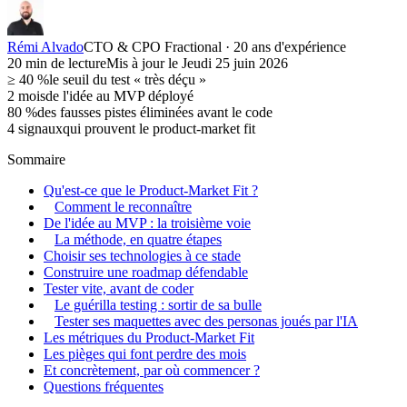
Rémi Alvado
CTO & CPO Fractional · 20 ans d'expérience
20
min de lecture
Mis à jour le
Jeudi 25 juin 2026
≥ 40 %
le seuil du test « très déçu »
2 mois
de l'idée au MVP déployé
80 %
des fausses pistes éliminées avant le code
4 signaux
qui prouvent le product-market fit
Sommaire
Qu'est-ce que le Product-Market Fit ?
Comment le reconnaître
De l'idée au MVP : la troisième voie
La méthode, en quatre étapes
Choisir ses technologies à ce stade
Construire une roadmap défendable
Tester vite, avant de coder
Le guérilla testing : sortir de sa bulle
Tester ses maquettes avec des personas joués par l'IA
Les métriques du Product-Market Fit
Les pièges qui font perdre des mois
Et concrètement, par où commencer ?
Questions fréquentes