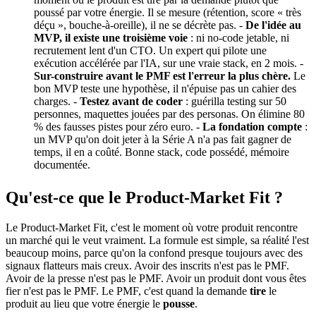
poussé par votre énergie. Il se mesure (rétention, score « très
déçu », bouche-à-oreille), il ne se décrète pas. -
De l'idée au
MVP, il existe une troisième voie
: ni no-code jetable, ni
recrutement lent d'un CTO. Un expert qui pilote une
exécution accélérée par l'IA, sur une vraie stack, en 2 mois. -
Sur-construire avant le PMF est l'erreur la plus chère.
Le
bon MVP teste une hypothèse, il n'épuise pas un cahier des
charges. -
Testez avant de coder
: guérilla testing sur 50
personnes, maquettes jouées par des personas. On élimine 80
% des fausses pistes pour zéro euro. -
La fondation compte
:
un MVP qu'on doit jeter à la Série A n'a pas fait gagner de
temps, il en a coûté. Bonne stack, code possédé, mémoire
documentée.
Qu'est-ce que le Product-Market Fit ?
Le Product-Market Fit, c'est le moment où votre produit rencontre
un marché qui le veut vraiment. La formule est simple, sa réalité l'est
beaucoup moins, parce qu'on la confond presque toujours avec des
signaux flatteurs mais creux. Avoir des inscrits n'est pas le PMF.
Avoir de la presse n'est pas le PMF. Avoir un produit dont vous êtes
fier n'est pas le PMF. Le PMF, c'est quand la demande
tire
le
produit au lieu que votre énergie le
pousse
.