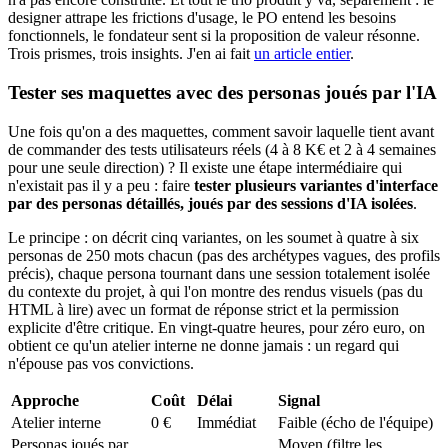
designer attrape les frictions d'usage, le PO entend les besoins
fonctionnels, le fondateur sent si la proposition de valeur résonne.
Trois prismes, trois insights. J'en ai fait
un article entier
.
Tester ses maquettes avec des personas joués par l'IA
Une fois qu'on a des maquettes, comment savoir laquelle tient avant
de commander des tests utilisateurs réels (4 à 8 K€ et 2 à 4 semaines
pour une seule direction) ? Il existe une étape intermédiaire qui
n'existait pas il y a peu : faire
tester plusieurs variantes d'interface
par des personas détaillés, joués par des sessions d'IA isolées
.
Le principe : on décrit cinq variantes, on les soumet à quatre à six
personas de 250 mots chacun (pas des archétypes vagues, des profils
précis), chaque persona tournant dans une session totalement isolée
du contexte du projet, à qui l'on montre des rendus visuels (pas du
HTML à lire) avec un format de réponse strict et la permission
explicite d'être critique. En vingt-quatre heures, pour zéro euro, on
obtient ce qu'un atelier interne ne donne jamais : un regard qui
n'épouse pas vos convictions.
Approche
Coût
Délai
Signal
Atelier interne
0 €
Immédiat
Faible (écho de l'équipe)
Personas joués par
Moyen (filtre les