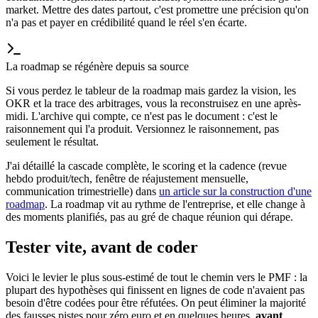
market. Mettre des dates partout, c'est promettre une précision qu'on
n'a pas et payer en crédibilité quand le réel s'en écarte.
La roadmap se régénère depuis sa source
Si vous perdez le tableur de la roadmap mais gardez la vision, les
OKR et la trace des arbitrages, vous la reconstruisez en une après-
midi. L'archive qui compte, ce n'est pas le document : c'est le
raisonnement qui l'a produit. Versionnez le raisonnement, pas
seulement le résultat.
J'ai détaillé la cascade complète, le scoring et la cadence (revue
hebdo produit/tech, fenêtre de réajustement mensuelle,
communication trimestrielle) dans
un article sur la construction d'une
roadmap
. La roadmap vit au rythme de l'entreprise, et elle change à
des moments planifiés, pas au gré de chaque réunion qui dérape.
Tester vite, avant de coder
Voici le levier le plus sous-estimé de tout le chemin vers le PMF : la
plupart des hypothèses qui finissent en lignes de code n'avaient pas
besoin d'être codées pour être réfutées. On peut éliminer la majorité
des fausses pistes pour zéro euro et en quelques heures,
avant