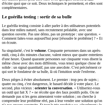
d'écrire quoi que ce soit. Deux techniques le permettent, et elles sont
complémentaires.
Le guérilla testing : sortir de sa bulle
Le guérilla testing consiste à aller parler à des utilisateurs potentiels
dans leur milieu naturel, sans recrutement préalable, avec une
question ouverte. Pas une démo, pas un prototype : une question. «
Comment faites-vous aujourd'hui pour [résoudre le problème] ? » Et
on écoute.
Sa singularité, c'est le
volume
. Cinquante personnes dans un après-
midi, cinq à dix minutes chacune, valent mieux que quatre entretiens
d'une heure. Quand quarante personnes sur cinquante vous disent la
même chose avec des mots différents, vous tenez quelque chose de
solide : un signal quantitatif, pas une anecdote. C'est précisément ce
qui sort le fondateur de sa bulle, là où l'intuition seule l'enferme.
Deux pièges à éviter absolument. Le premier : trop peu de sujets ;
quatre ou cinq, c'est dangereux, le hasard décide à votre place. Le
second, plus vicieux :
orienter la conversation
. « Utiliseriez-vous
un outil qui fait X ? » ne récolte que des faux positifs polis. On ne
demande pas si les gens aimeraient votre solution ; on cherche à
comprendre leur problème réel, pas à leur vendre une solution qu'on
n'a pas encore construite. Et tout le trio produit y va, séparément : le