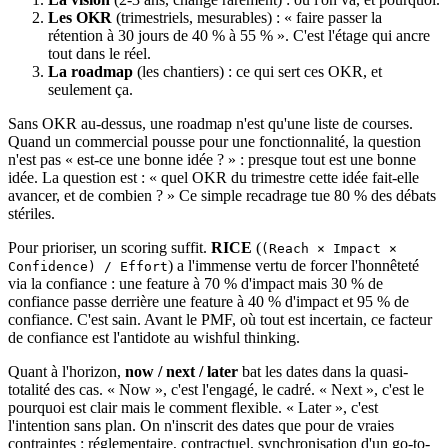
Les OKR
(trimestriels, mesurables) : « faire passer la
rétention à 30 jours de 40 % à 55 % ». C'est l'étage qui ancre
tout dans le réel.
La roadmap
(les chantiers) : ce qui sert ces OKR, et
seulement ça.
Sans OKR au-dessus, une roadmap n'est qu'une liste de courses.
Quand un commercial pousse pour une fonctionnalité, la question
n'est pas « est-ce une bonne idée ? » : presque tout est une bonne
idée. La question est : « quel OKR du trimestre cette idée fait-elle
avancer, et de combien ? » Ce simple recadrage tue 80 % des débats
stériles.
Pour prioriser, un scoring suffit.
RICE
(
(Reach × Impact ×
) a l'immense vertu de forcer l'honnêteté
Confidence) / Effort
via la confiance : une feature à 70 % d'impact mais 30 % de
confiance passe derrière une feature à 40 % d'impact et 95 % de
confiance. C'est sain. Avant le PMF, où tout est incertain, ce facteur
de confiance est l'antidote au wishful thinking.
Quant à l'horizon,
now / next / later
bat les dates dans la quasi-
totalité des cas. « Now », c'est l'engagé, le cadré. « Next », c'est le
pourquoi est clair mais le comment flexible. « Later », c'est
l'intention sans plan. On n'inscrit des dates que pour de vraies
contraintes : réglementaire, contractuel, synchronisation d'un go-to-