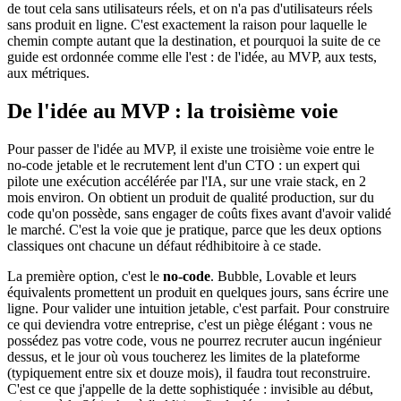
de tout cela sans utilisateurs réels, et on n'a pas d'utilisateurs réels
sans produit en ligne. C'est exactement la raison pour laquelle le
chemin compte autant que la destination, et pourquoi la suite de ce
guide est ordonnée comme elle l'est : de l'idée, au MVP, aux tests,
aux métriques.
De l'idée au MVP : la troisième voie
Pour passer de l'idée au MVP, il existe une troisième voie entre le
no-code jetable et le recrutement lent d'un CTO : un expert qui
pilote une exécution accélérée par l'IA, sur une vraie stack, en 2
mois environ. On obtient un produit de qualité production, sur du
code qu'on possède, sans engager de coûts fixes avant d'avoir validé
le marché. C'est la voie que je pratique, parce que les deux options
classiques ont chacune un défaut rédhibitoire à ce stade.
La première option, c'est le
no-code
. Bubble, Lovable et leurs
équivalents promettent un produit en quelques jours, sans écrire une
ligne. Pour valider une intuition jetable, c'est parfait. Pour construire
ce qui deviendra votre entreprise, c'est un piège élégant : vous ne
possédez pas votre code, vous ne pourrez recruter aucun ingénieur
dessus, et le jour où vous toucherez les limites de la plateforme
(typiquement entre six et douze mois), il faudra tout reconstruire.
C'est ce que j'appelle de la dette sophistiquée : invisible au début,