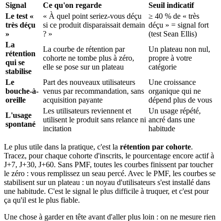
Signal
Ce qu'on regarde
Seuil indicatif
Le test «
« À quel point seriez-vous déçu
≥ 40 % de « très
très déçu
si ce produit disparaissait demain
déçu » = signal fort
»
? »
(test Sean Ellis)
La
La courbe de rétention par
Un plateau non nul,
rétention
cohorte ne tombe plus à zéro,
propre à votre
qui se
elle se pose sur un plateau
catégorie
stabilise
Le
Part des nouveaux utilisateurs
Une croissance
bouche-à-
venus par recommandation, sans
organique qui ne
oreille
acquisition payante
dépend plus de vous
Les utilisateurs reviennent et
Un usage répété,
L'usage
utilisent le produit sans relance ni
ancré dans une
spontané
incitation
habitude
Le plus utile dans la pratique, c'est la
rétention par cohorte
.
Tracez, pour chaque cohorte d'inscrits, le pourcentage encore actif à
J+7, J+30, J+60. Sans PMF, toutes les courbes finissent par toucher
le zéro : vous remplissez un seau percé. Avec le PMF, les courbes se
stabilisent sur un plateau : un noyau d'utilisateurs s'est installé dans
une habitude. C'est le signal le plus difficile à truquer, et c'est pour
ça qu'il est le plus fiable.
Une chose à garder en tête avant d'aller plus loin : on ne mesure rien