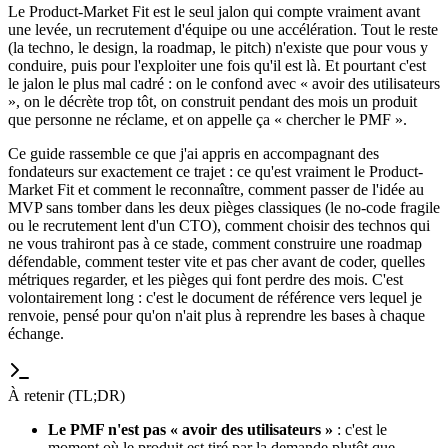
Le Product-Market Fit est le seul jalon qui compte vraiment avant
une levée, un recrutement d'équipe ou une accélération. Tout le reste
(la techno, le design, la roadmap, le pitch) n'existe que pour vous y
conduire, puis pour l'exploiter une fois qu'il est là. Et pourtant c'est
le jalon le plus mal cadré : on le confond avec « avoir des utilisateurs
», on le décrète trop tôt, on construit pendant des mois un produit
que personne ne réclame, et on appelle ça « chercher le PMF ».
Ce guide rassemble ce que j'ai appris en accompagnant des
fondateurs sur exactement ce trajet : ce qu'est vraiment le Product-
Market Fit et comment le reconnaître, comment passer de l'idée au
MVP sans tomber dans les deux pièges classiques (le no-code fragile
ou le recrutement lent d'un CTO), comment choisir des technos qui
ne vous trahiront pas à ce stade, comment construire une roadmap
défendable, comment tester vite et pas cher avant de coder, quelles
métriques regarder, et les pièges qui font perdre des mois. C'est
volontairement long : c'est le document de référence vers lequel je
renvoie, pensé pour qu'on n'ait plus à reprendre les bases à chaque
échange.
À retenir (TL;DR)
Le PMF n'est pas « avoir des utilisateurs »
: c'est le
moment où le produit est tiré par la demande plutôt que