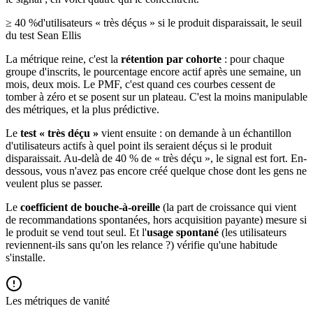
≥ 40 %
d'utilisateurs « très déçus » si le produit disparaissait, le seuil
du test Sean Ellis
La métrique reine, c'est la
rétention par cohorte
: pour chaque
groupe d'inscrits, le pourcentage encore actif après une semaine, un
mois, deux mois. Le PMF, c'est quand ces courbes cessent de
tomber à zéro et se posent sur un plateau. C'est la moins manipulable
des métriques, et la plus prédictive.
Le
test « très déçu »
vient ensuite : on demande à un échantillon
d'utilisateurs actifs à quel point ils seraient déçus si le produit
disparaissait. Au-delà de 40 % de « très déçu », le signal est fort. En-
dessous, vous n'avez pas encore créé quelque chose dont les gens ne
veulent plus se passer.
Le
coefficient de bouche-à-oreille
(la part de croissance qui vient
de recommandations spontanées, hors acquisition payante) mesure si
le produit se vend tout seul. Et l'
usage spontané
(les utilisateurs
reviennent-ils sans qu'on les relance ?) vérifie qu'une habitude
s'installe.
Les métriques de vanité