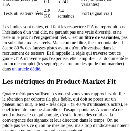
0 €
≈ 24 h
l'IA
variantes)
4-8
2-4
Tests utilisateurs réels
Fort (signal vrai)
K€
semaines
Les limites sont nettes, et il faut les respecter : l'IA ne reproduit pas
l'hésitation d'un vrai clic, ne garantit pas une vraie diversité, et ne
teste ni le prix ni l'engagement réel. C'est un
filtre de variantes
, pas
un substitut aux tests réels. Mais comme filtre, il est redoutable : il
écarte 80 % des fausses pistes avant qu'on n'investisse dans le
recrutement de testeurs. Et il rappelle la règle qui traverse tout ce
guide : l'IA n'invente pas l'expertise, elle l'amplifie. J'ai documenté le
protocole complet (les sept règles structurelles qui le font marcher)
dans
un article dédié
.
Les métriques du Product-Market Fit
Quatre métriques suffisent à savoir si vous vous rapprochez du fit :
la rétention par cohorte (la plus fiable, qui doit se poser sur un
plateau non nul), le test « très déçu » (≥ 40 % d'utilisateurs actifs), le
coefficient de bouche-à-oreille et l'usage spontané. Aucune n'a de
seuil universel : ce qui compte, c'est la forme des courbes, la
convergence des signaux et leur direction dans le temps. On ne
pilote pas vers ce qu'on ne mesure pas, mais trop d'indicateurs noient
le signal ; en voici quatre qui le concentrent.