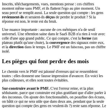
Inscrits, téléchargements, vues, mentions presse : ces chiffres
montent même sans PMF, et ils flattent l'ego au pire moment. Un
seau percé se remplit aussi. La seule question qui compte : les gens
reviennent-ils
et seraient-ils
déçus
de perdre le produit ? Si la
réponse est non, le reste est du bruit.
Une nuance importante : aucune de ces métriques n'a de seuil
universel. Une rétention saine dans le SaaS B2B n'a rien à voir avec
celle d'une app grand public. Ce qui compte, c'est la
forme
(un
plateau plutôt qu'une chute), la
convergence
des signaux entre eux,
et la
direction
dans le temps. Le PMF est un faisceau, pas un chiffre
isolé.
Les pièges qui font perdre des mois
Le chemin vers le PMF est jalonné d'erreurs qui se ressemblent
toutes : elles donnent une fausse impression d'avancer. En voici les
plus coûteuses, et elles sont toutes évitables.
Sur-construire avant le PMF.
C'est l'erreur reine, et la plus
séduisante, parce que construire est plus gratifiant que d'aller parler à
des inconnus. On ajoute des fonctionnalités, on peaufine des écrans,
on bâtit ce qui ne sera utile que dans deux ans, pendant que la seule
question qui compte (les gens en veulent-ils ?) reste sans réponse. Le