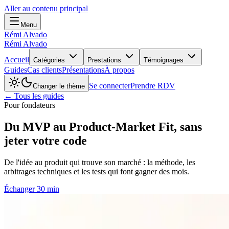
Aller au contenu principal
Menu
Rémi Alvado
Rémi Alvado
Accueil
Catégories
Prestations
Témoignages
Guides
Cas clients
Présentations
À propos
Se connecter
Prendre RDV
Changer le thème
← Tous les guides
Pour fondateurs
Du MVP au Product-Market Fit, sans
jeter votre code
De l'idée au produit qui trouve son marché : la méthode, les
arbitrages techniques et les tests qui font gagner des mois.
Échanger 30 min