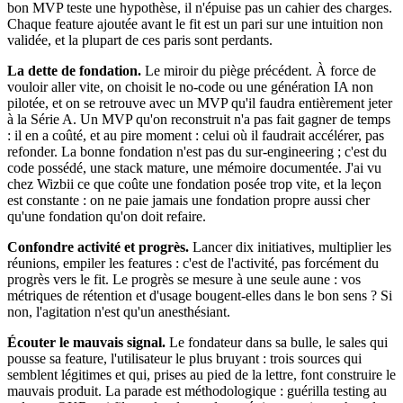
bon MVP teste une hypothèse, il n'épuise pas un cahier des charges.
Chaque feature ajoutée avant le fit est un pari sur une intuition non
validée, et la plupart de ces paris sont perdants.
La dette de fondation.
Le miroir du piège précédent. À force de
vouloir aller vite, on choisit le no-code ou une génération IA non
pilotée, et on se retrouve avec un MVP qu'il faudra entièrement jeter
à la Série A. Un MVP qu'on reconstruit n'a pas fait gagner de temps
: il en a coûté, et au pire moment : celui où il faudrait accélérer, pas
refonder. La bonne fondation n'est pas du sur-engineering ; c'est du
code possédé, une stack mature, une mémoire documentée. J'ai vu
chez Wizbii ce que coûte une fondation posée trop vite, et la leçon
est constante : on ne paie jamais une fondation propre aussi cher
qu'une fondation qu'on doit refaire.
Confondre activité et progrès.
Lancer dix initiatives, multiplier les
réunions, empiler les features : c'est de l'activité, pas forcément du
progrès vers le fit. Le progrès se mesure à une seule aune : vos
métriques de rétention et d'usage bougent-elles dans le bon sens ? Si
non, l'agitation n'est qu'un anesthésiant.
Écouter le mauvais signal.
Le fondateur dans sa bulle, le sales qui
pousse sa feature, l'utilisateur le plus bruyant : trois sources qui
semblent légitimes et qui, prises au pied de la lettre, font construire le
mauvais produit. La parade est méthodologique : guérilla testing au