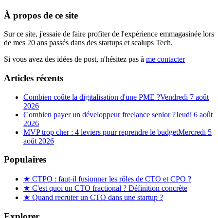
À propos de ce site
Sur ce site, j'essaie de faire profiter de l'expérience emmagasinée lors
de mes 20 ans passés dans des startups et scalups Tech.
Si vous avez des idées de post, n'hésitez pas à
me contacter
Articles récents
Combien coûte la digitalisation d'une PME ?
Vendredi 7 août
2026
Combien payer un développeur freelance senior ?
Jeudi 6 août
2026
MVP trop cher : 4 leviers pour reprendre le budget
Mercredi 5
août 2026
Populaires
★
CTPO : faut-il fusionner les rôles de CTO et CPO ?
★
C'est quoi un CTO fractional ? Définition concrète
★
Quand recruter un CTO dans une startup ?
Explorer