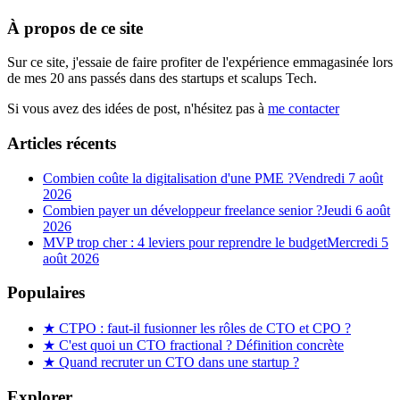
À propos de ce site
Sur ce site, j'essaie de faire profiter de l'expérience emmagasinée lors
de mes 20 ans passés dans des startups et scalups Tech.
Si vous avez des idées de post, n'hésitez pas à
me contacter
Articles récents
Combien coûte la digitalisation d'une PME ?
Vendredi 7 août
2026
Combien payer un développeur freelance senior ?
Jeudi 6 août
2026
MVP trop cher : 4 leviers pour reprendre le budget
Mercredi 5
août 2026
Populaires
★
CTPO : faut-il fusionner les rôles de CTO et CPO ?
★
C'est quoi un CTO fractional ? Définition concrète
★
Quand recruter un CTO dans une startup ?
Explorer