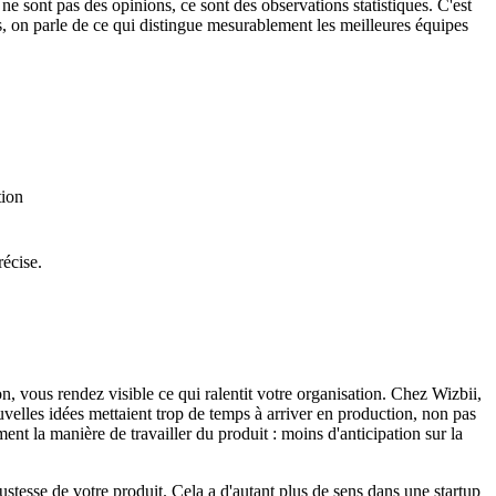
 ne sont pas des opinions, ce sont des observations statistiques. C'est
, on parle de ce qui distingue mesurablement les meilleures équipes
tion
récise.
 vous rendez visible ce qui ralentit votre organisation. Chez Wizbii,
elles idées mettaient trop de temps à arriver en production, non pas
nt la manière de travailler du produit : moins d'anticipation sur la
ustesse de votre produit. Cela a d'autant plus de sens dans une startup