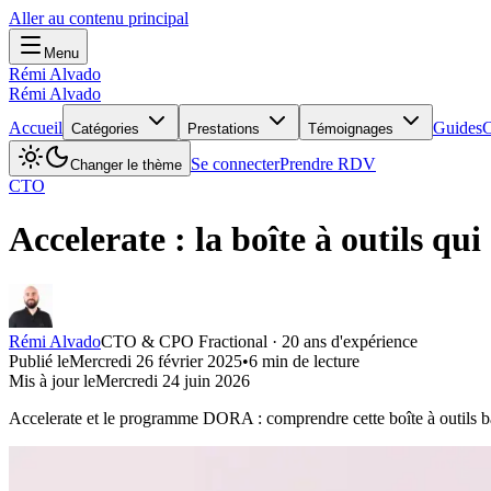
Aller au contenu principal
Menu
Rémi Alvado
Rémi Alvado
Accueil
Guides
C
Catégories
Prestations
Témoignages
Se connecter
Prendre RDV
Changer le thème
CTO
Accelerate : la boîte à outils qui
Rémi Alvado
CTO & CPO Fractional · 20 ans d'expérience
Publié le
Mercredi 26 février 2025
•
6
min de lecture
Mis à jour le
Mercredi 24 juin 2026
Accelerate et le programme DORA : comprendre cette boîte à outils basée