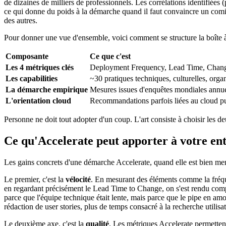
de dizaines de milliers de professionnels. Les corrélations identifiées 
ce qui donne du poids à la démarche quand il faut convaincre un comit
des autres.
Pour donner une vue d'ensemble, voici comment se structure la boîte à
Composante
Ce que c'est
Les 4 métriques clés
Deployment Frequency, Lead Time, Chan
Les capabilities
~30 pratiques techniques, culturelles, orga
La démarche empirique
Mesures issues d'enquêtes mondiales annue
L'orientation cloud
Recommandations parfois liées au cloud p
Personne ne doit tout adopter d'un coup. L'art consiste à choisir les de
Ce qu'Accelerate peut apporter à votre en
Les gains concrets d'une démarche Accelerate, quand elle est bien men
Le premier, c'est la
vélocité
. En mesurant des éléments comme la fréque
en regardant précisément le Lead Time to Change, on s'est rendu comp
parce que l'équipe technique était lente, mais parce que le pipe en amo
rédaction de user stories, plus de temps consacré à la recherche utilisa
Le deuxième axe, c'est la
qualité
. Les métriques Accelerate permettent