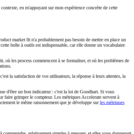
tre contexte, en m'appuyant sur mon expérience concrète de cette
product market fit n'a probablement pas besoin de mettre en place un
 cette boîte à outils est indispensable, car elle donne un vocabulaire
dit, où les process commencent à se formaliser, et où les problèmes de
ations.
st la satisfaction de vos utilisateurs, la réponse à leurs attentes, la
sse d'être un bon indicateur : c'est la loi de Goodhart. Si vous
r faire grimper le compteur. Les métriques Accelerate servent à
t exactement le même raisonnement que je développe sur
les métriques
 à comprendre, relativement simples à mesurer, et elles vous donneront