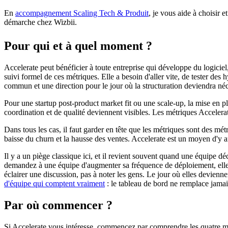
En
accompagnement Scaling Tech & Produit
, je vous aide à choisir 
démarche chez Wizbii.
Pour qui et à quel moment ?
Accelerate peut bénéficier à toute entreprise qui développe du logicie
suivi formel de ces métriques. Elle a besoin d'aller vite, de tester des 
commun et une direction pour le jour où la structuration deviendra néc
Pour une startup post-product market fit ou une scale-up, la mise en p
coordination et de qualité deviennent visibles. Les métriques Accelerat
Dans tous les cas, il faut garder en tête que les métriques sont des métri
baisse du churn et la hausse des ventes. Accelerate est un moyen d'y ar
Il y a un piège classique ici, et il revient souvent quand une équipe dé
demandez à une équipe d'augmenter sa fréquence de déploiement, elle f
éclairer une discussion, pas à noter les gens. Le jour où elles devien
d'équipe qui comptent vraiment
: le tableau de bord ne remplace jamais
Par où commencer ?
Si Accelerate vous intéresse, commencez par comprendre les quatre mét