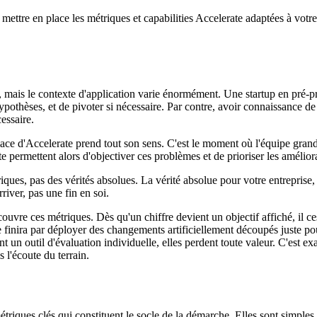
et mettre en place les métriques et capabilities Accelerate adaptées à vo
l, mais le contexte d'application varie énormément. Une startup en pré-
hypothèses, et de pivoter si nécessaire. Par contre, avoir connaissance de
essaire.
lace d'Accelerate prend tout son sens. C'est le moment où l'équipe gran
e permettent alors d'objectiver ces problèmes et de prioriser les amélior
ques, pas des vérités absolues. La vérité absolue pour votre entreprise, c'e
river, pas une fin en soi.
couvre ces métriques. Dès qu'un chiffre devient un objectif affiché, il ce
inira par déployer des changements artificiellement découpés juste pou
nent un outil d'évaluation individuelle, elles perdent toute valeur. C'es
 l'écoute du terrain.
riques clés qui constituent le socle de la démarche. Elles sont simples