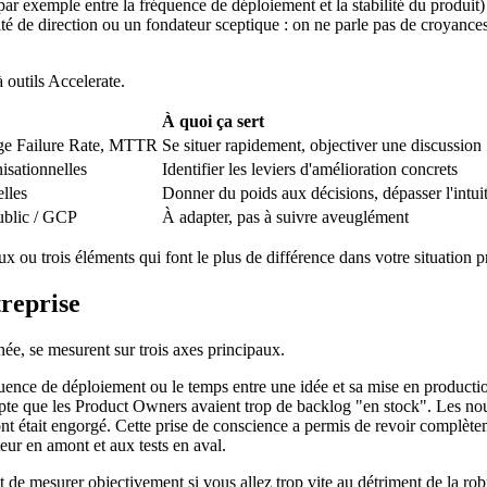
(par exemple entre la fréquence de déploiement et la stabilité du produit)
é de direction ou un fondateur sceptique : on ne parle pas de croyances
 outils Accelerate.
À quoi ça sert
ge Failure Rate, MTTR
Se situer rapidement, objectiver une discussion
nisationnelles
Identifier les leviers d'amélioration concrets
lles
Donner du poids aux décisions, dépasser l'intui
ublic / GCP
À adapter, pas à suivre aveuglément
ux ou trois éléments qui font le plus de différence dans votre situation p
treprise
ée, se mesurent sur trois axes principaux.
nce de déploiement ou le temps entre une idée et sa mise en production,
te que les Product Owners avaient trop de backlog "en stock". Les nouv
nt était engorgé. Cette prise de conscience a permis de revoir complèteme
teur en amont et aux tests en aval.
 de mesurer objectivement si vous allez trop vite au détriment de la rob