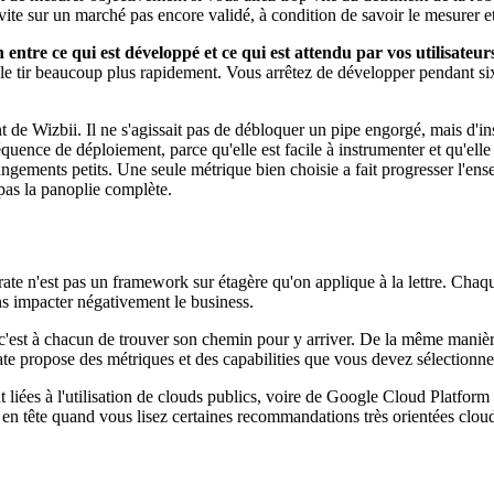
s vite sur un marché pas encore validé, à condition de savoir le mesurer e
entre ce qui est développé et ce qui est attendu par vos utilisateur
le tir beaucoup plus rapidement. Vous arrêtez de développer pendant six
t de Wizbii. Il ne s'agissait pas de débloquer un pipe engorgé, mais d'in
équence de déploiement, parce qu'elle est facile à instrumenter et qu'el
changements petits. Une seule métrique bien choisie a fait progresser l'en
 pas la panoplie complète.
ate n'est pas un framework sur étagère qu'on applique à la lettre. Chaque 
ans impacter négativement le business.
'est à chacun de trouver son chemin pour y arriver. De la même manière
e propose des métriques et des capabilities que vous devez sélectionner 
t liées à l'utilisation de clouds publics, voire de Google Cloud Platfo
en tête quand vous lisez certaines recommandations très orientées clou