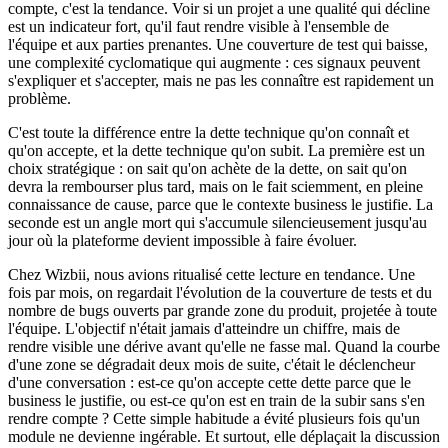
compte, c'est la tendance. Voir si un projet a une qualité qui décline
est un indicateur fort, qu'il faut rendre visible à l'ensemble de
l'équipe et aux parties prenantes. Une couverture de test qui baisse,
une complexité cyclomatique qui augmente : ces signaux peuvent
s'expliquer et s'accepter, mais ne pas les connaître est rapidement un
problème.
C'est toute la différence entre la dette technique qu'on connaît et
qu'on accepte, et la dette technique qu'on subit. La première est un
choix stratégique : on sait qu'on achète de la dette, on sait qu'on
devra la rembourser plus tard, mais on le fait sciemment, en pleine
connaissance de cause, parce que le contexte business le justifie. La
seconde est un angle mort qui s'accumule silencieusement jusqu'au
jour où la plateforme devient impossible à faire évoluer.
Chez Wizbii, nous avions ritualisé cette lecture en tendance. Une
fois par mois, on regardait l'évolution de la couverture de tests et du
nombre de bugs ouverts par grande zone du produit, projetée à toute
l'équipe. L'objectif n'était jamais d'atteindre un chiffre, mais de
rendre visible une dérive avant qu'elle ne fasse mal. Quand la courbe
d'une zone se dégradait deux mois de suite, c'était le déclencheur
d'une conversation : est-ce qu'on accepte cette dette parce que le
business le justifie, ou est-ce qu'on est en train de la subir sans s'en
rendre compte ? Cette simple habitude a évité plusieurs fois qu'un
module ne devienne ingérable. Et surtout, elle déplaçait la discussion