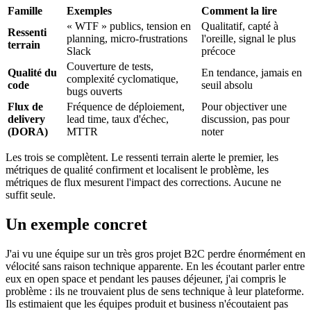
Famille
Exemples
Comment la lire
« WTF » publics, tension en
Qualitatif, capté à
Ressenti
planning, micro-frustrations
l'oreille, signal le plus
terrain
Slack
précoce
Couverture de tests,
Qualité du
En tendance, jamais en
complexité cyclomatique,
code
seuil absolu
bugs ouverts
Flux de
Fréquence de déploiement,
Pour objectiver une
delivery
lead time, taux d'échec,
discussion, pas pour
(DORA)
MTTR
noter
Les trois se complètent. Le ressenti terrain alerte le premier, les
métriques de qualité confirment et localisent le problème, les
métriques de flux mesurent l'impact des corrections. Aucune ne
suffit seule.
Un exemple concret
J'ai vu une équipe sur un très gros projet B2C perdre énormément en
vélocité sans raison technique apparente. En les écoutant parler entre
eux en open space et pendant les pauses déjeuner, j'ai compris le
problème : ils ne trouvaient plus de sens technique à leur plateforme.
Ils estimaient que les équipes produit et business n'écoutaient pas