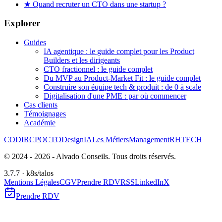
★
Quand recruter un CTO dans une startup ?
Explorer
Guides
IA agentique : le guide complet pour les Product
Builders et les dirigeants
CTO fractionnel : le guide complet
Du MVP au Product-Market Fit : le guide complet
Construire son équipe tech & produit : de 0 à scale
Digitalisation d'une PME : par où commencer
Cas clients
Témoignages
Académie
CODIR
CPO
CTO
Design
IA
Les Métiers
Management
RH
TECH
© 2024 -
2026
- Alvado Conseils. Tous droits réservés.
3.7.7 · k8s/talos
Mentions Légales
CGV
Prendre RDV
RSS
LinkedIn
X
Prendre RDV