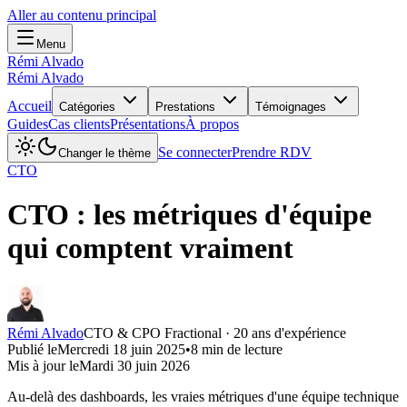
Aller au contenu principal
Menu
Rémi Alvado
Rémi Alvado
Accueil
Catégories
Prestations
Témoignages
Guides
Cas clients
Présentations
À propos
Se connecter
Prendre RDV
Changer le thème
CTO
CTO : les métriques d'équipe
qui comptent vraiment
Rémi Alvado
CTO & CPO Fractional · 20 ans d'expérience
Publié le
Mercredi 18 juin 2025
•
8
min de lecture
Mis à jour le
Mardi 30 juin 2026
Au-delà des dashboards, les vraies métriques d'une équipe technique