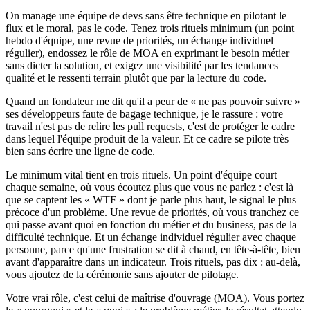
On manage une équipe de devs sans être technique en pilotant le
flux et le moral, pas le code. Tenez trois rituels minimum (un point
hebdo d'équipe, une revue de priorités, un échange individuel
régulier), endossez le rôle de MOA en exprimant le besoin métier
sans dicter la solution, et exigez une visibilité par les tendances
qualité et le ressenti terrain plutôt que par la lecture du code.
Quand un fondateur me dit qu'il a peur de « ne pas pouvoir suivre »
ses développeurs faute de bagage technique, je le rassure : votre
travail n'est pas de relire les pull requests, c'est de protéger le cadre
dans lequel l'équipe produit de la valeur. Et ce cadre se pilote très
bien sans écrire une ligne de code.
Le minimum vital tient en trois rituels. Un point d'équipe court
chaque semaine, où vous écoutez plus que vous ne parlez : c'est là
que se captent les « WTF » dont je parle plus haut, le signal le plus
précoce d'un problème. Une revue de priorités, où vous tranchez ce
qui passe avant quoi en fonction du métier et du business, pas de la
difficulté technique. Et un échange individuel régulier avec chaque
personne, parce qu'une frustration se dit à chaud, en tête-à-tête, bien
avant d'apparaître dans un indicateur. Trois rituels, pas dix : au-delà,
vous ajoutez de la cérémonie sans ajouter de pilotage.
Votre vrai rôle, c'est celui de maîtrise d'ouvrage (MOA). Vous portez