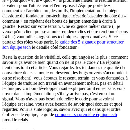
le « pourquoi » et le « quoi » : le problème métier, le résultat attendu,
la valeur pour l'utilisateur et l'entreprise. L'équipe porte le «
comment » : l'architecture, les outils, l'implémentation. Le piège
classique du fondateur non-technique, c'est de basculer du côté du «
comment » en répétant des bouts de jargon entendus à droite à
gauche. Restez sur votre terrain. Une exigence métier claire (« je
veux qu'un client puisse annuler en deux clics et être remboursé sous
24 h ») vaut mille suggestions techniques approximatives. Si ce
partage des rôles vous parle, le
guide des 5 signaux pour structurer
son équipe tech
le détaille côté fondateur.
Reste la question de la visibilité, celle qui angoisse le plus : comment
savoir si ça avance bien quand on ne lit pas le code ? La réponse
tient dans tout cet article. Vous regardez les tendances de qualité (la
couverture de tests monte ou descend, les bugs ouverts s'accumulent
ou se résorbent), vous écoutez le ressenti terrain, et vous demandez à
l'équipe de traduire son travail en avancement métier, pas en détail
technique. Un bon développeur sait expliquer où il en est sans vous
noyer dans l'implémentation ; s'il n'y arrive pas, c'est en soi un
signal. Vous n'avez pas besoin de relire le code pour savoir si
l'équipe est saine, vous avez besoin de savoir quoi écouter et quoi
regarder. Pour la suite logique, savoir avec qui et dans quel ordre
étoffer cette équipe, le guide
composer sa première équipe tech
prend le relais.