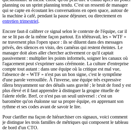
planning ou un sprint planning tendu. C'est un ressenti de manager
qui se capte en écoutant les conversations en open space, autour de
la machine à café, pendant la pause déjeuner, ou directement en
entretien trimestriel
.
Encore faut-il calibrer ce signal selon le contexte de l'équipe, car il
ne se lit pas de la même façon partout. En télétravail, les « WTF »
ne traversent plus l'open space : ils se diluent dans des messages
privés, des silences en visio, des caméras qui restent éteintes. Le
manager doit alors aller chercher activement ce qu'il captait
passivement : multiplier les points informels, soigner les canaux où
l'agacement peut s'exprimer sans cérémonie. La culture d'entreprise
compte tout autant : dans une équipe où la critique est mal vue,
l'absence de « WTF » n'est pas un bon signe, c'est le symptôme
d'une parole verrouillée. À l'inverse, une équipe très expressive
râlera bruyamment sur des détails sans gravité ; le bruit de fond y est
plus élevé et il faut apprendre à distinguer la grogne rituelle de
l'alerte réelle. Bref, ce n'est pas un seuil universel : c'est un
baromètre qu'on étalonne sur sa propre équipe, en apprenant son
rythme et ses codes avant de savoir le lire.
Pour clarifier ma façon de hiérarchiser ces signaux, voici comment
je distingue les trois familles de métriques qui composent le tableau
de bord d'un CTO.