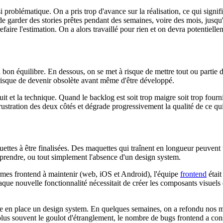
si problématique. On a pris trop d'avance sur la réalisation, ce qui sign
e garder des stories prêtes pendant des semaines, voire des mois, jusqu'
aire l'estimation. On a alors travaillé pour rien et on devra potentielle
 bon équilibre. En dessous, on se met à risque de mettre tout ou partie 
risque de devenir obsolète avant même d'être développé.
duit et la technique. Quand le backlog est soit trop maigre soit trop fou
rustration des deux côtés et dégrade progressivement la qualité de ce qui 
uettes à être finalisées. Des maquettes qui traînent en longueur peuvent
 prendre, ou tout simplement l'absence d'un design system.
mes frontend à maintenir (web, iOS et Android), l'équipe
frontend
était
que nouvelle fonctionnalité nécessitait de créer les composants visuels
tre en place un design system. En quelques semaines, on a refondu nos m
t plus souvent le goulot d'étranglement, le nombre de bugs frontend a cons