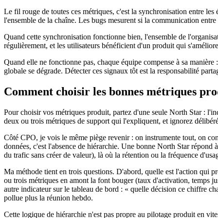
Le fil rouge de toutes ces métriques, c'est la synchronisation entre l
l'ensemble de la chaîne. Les bugs mesurent si la communication entre 
Quand cette synchronisation fonctionne bien, l'ensemble de l'organisat
régulièrement, et les utilisateurs bénéficient d'un produit qui s'amélio
Quand elle ne fonctionne pas, chaque équipe compense à sa manière : le
globale se dégrade. Détecter ces signaux tôt est la responsabilité pa
Comment choisir les bonnes métriques pro
Pour choisir vos métriques produit, partez d'une seule North Star : l'in
deux ou trois métriques de support qui l'expliquent, et ignorez délibér
Côté CPO, je vois le même piège revenir : on instrumente tout, on con
données, c'est l'absence de hiérarchie. Une bonne North Star répond à 
du trafic sans créer de valeur), là où la rétention ou la fréquence d'us
Ma méthode tient en trois questions. D'abord, quelle est l'action qui p
ou trois métriques en amont la font bouger (taux d'activation, temps j
autre indicateur sur le tableau de bord : « quelle décision ce chiffre ch
pollue plus la réunion hebdo.
Cette logique de hiérarchie n'est pas propre au pilotage produit en v