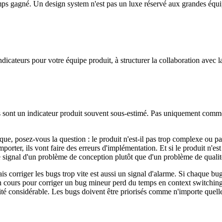
mps gagné. Un design system n'est pas un luxe réservé aux grandes équipe
ndicateurs pour votre équipe produit, à structurer la collaboration avec l
s sont un indicateur produit souvent sous-estimé. Pas uniquement comme
que, posez-vous la question : le produit n'est-il pas trop complexe ou p
ter, ils vont faire des erreurs d'implémentation. Et si le produit n'est 
 le signal d'un problème de conception plutôt que d'un problème de qual
s corriger les bugs trop vite est aussi un signal d'alarme. Si chaque b
 en cours pour corriger un bug mineur perd du temps en context switchin
té considérable. Les bugs doivent être priorisés comme n'importe quelle a