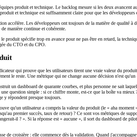
es équipes produit et technique. Le backlog mesure si les deux avancent 
produit et technique est suffisamment claire pour que les développeurs
ion accélère. Les développeurs ont toujours de la matière de qualité à d
re de manière continue et cohérente.
 produit spécifie trop en avance pour ne pas être en retard, la technique
rtagée du CTO et du CPO.
duit
dicateur qui prouve que les utilisateurs tirent une vraie valeur du produi
ément le reste. Une métrique qui ne change aucune décision n'est qu'un ch
struit un dashboard de quarante courbes, et plus personne ne sait laquel
une question simple : si ce chiffre monte, est-ce que la boîte va mieux 
age y répondent presque toujours.
rouve qu'un utilisateur a compris la valeur du produit (le « aha moment »
usqu'au premier succès, taux de retour) ? Ce sont vos métriques de suppor
angerait-il ? ». Si la réponse est « aucune », il sort du dashboard de pilo
itesse de croisière : elle commence dès la validation. Quand j'accompagn