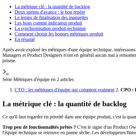
La métrique clé : la quantité de backlog
Deux sprints d'avance : le bon repère
Le temps de finalisation des maquettes
Les bugs comme indicateur produit
La synchronisation produit-technique
Comment choisir les bonnes métriques produit
En résumé
Après avoir exploré les métriques d'une équipe technique, intéressons-
Managers et Product Designers n'ont en général aucun mal à remonter rég
prisme.
Série Métriques d'équipe en 2 articles
CTO : les métriques d'équipe qui comptent vraiment
2.
CPO : l
La métrique clé : la quantité de backlog
Ce qu'il faut regarder en priorité dans une équipe produit, c'est la qu
Trop peu de fonctionnalités prêtes ?
C'est le signe d'un Product Own
l'équipe technique se retrouve en panne sèche. Les développeurs finisse