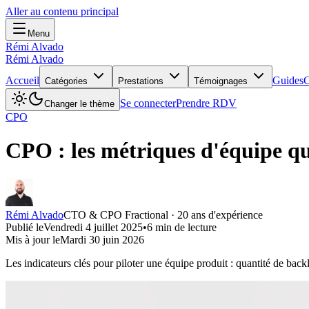
Aller au contenu principal
Menu
Rémi Alvado
Rémi Alvado
Accueil
Guides
C
Catégories
Prestations
Témoignages
Se connecter
Prendre RDV
Changer le thème
CPO
CPO : les métriques d'équipe q
Rémi Alvado
CTO & CPO Fractional · 20 ans d'expérience
Publié le
Vendredi 4 juillet 2025
•
6
min de lecture
Mis à jour le
Mardi 30 juin 2026
Les indicateurs clés pour piloter une équipe produit : quantité de bac