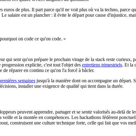
s euros de plus. Il part parce qu'il ne voit plus où va la techno, parce q
 Le salaire est un plancher : il évite le départ pour cause d'injustice, ma
s pourquoi on code ce qu'on code. »
eur qui sent qu'on prépare le prochain virage de la stack reste curieux, p
progression explicite, c'est tout l'objet des
entretiens trimestriels
. Et la
 de réparer en continu ce qu'on l'a forcé à bâcler.
 premières semaines
jusqu'à la manière dont on accompagne un départ. Si v
s décisions, installer une exigence de qualité qui tient dans la durée.
oppeurs peuvent apprendre, partager et se sentir valorisés au-delà de le
 la veille et la montée en compétences. Les hackathons fédèrent ponctue
bout, construisent une culture technique forte, celle qui fait que vos me