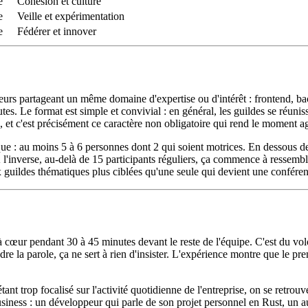
e
Cohésion et culture
e
Veille et expérimentation
e
Fédérer et innover
eurs partageant un même domaine d'expertise ou d'intérêt : frontend, b
. Le format est simple et convivial : en général, les guildes se réuniss
 et c'est précisément ce caractère non obligatoire qui rend le moment a
 : au moins 5 à 6 personnes dont 2 qui soient motrices. En dessous de ce 
l'inverse, au-delà de 15 participants réguliers, ça commence à ressembler
guildes thématiques plus ciblées qu'une seule qui devient une conféren
 à cœur pendant 30 à 45 minutes devant le reste de l'équipe. C'est du volo
re la parole, ça ne sert à rien d'insister. L'expérience montre que le pre
étant trop focalisé sur l'activité quotidienne de l'entreprise, on se retro
siness : un développeur qui parle de son projet personnel en Rust, un a