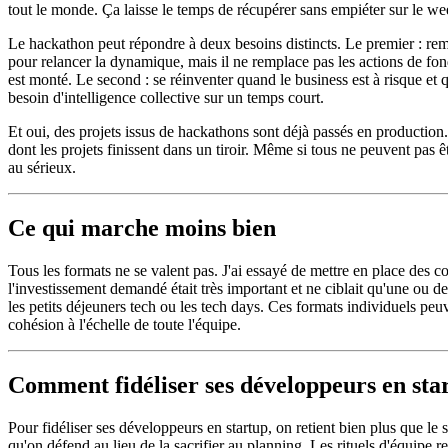
tout le monde. Ça laisse le temps de récupérer sans empiéter sur le w
Le hackathon peut répondre à deux besoins distincts. Le premier : remo
pour relancer la dynamique, mais il ne remplace pas les actions de fond
est monté. Le second : se réinventer quand le business est à risque et 
besoin d'intelligence collective sur un temps court.
Et oui, des projets issus de hackathons sont déjà passés en production.
dont les projets finissent dans un tiroir. Même si tous ne peuvent pas ê
au sérieux.
Ce qui marche moins bien
Tous les formats ne se valent pas. J'ai essayé de mettre en place des c
l'investissement demandé était très important et ne ciblait qu'une ou d
les petits déjeuners tech ou les tech days. Ces formats individuels peu
cohésion à l'échelle de toute l'équipe.
Comment fidéliser ses développeurs en sta
Pour fidéliser ses développeurs en startup, on retient bien plus que le s
qu'on défend au lieu de la sacrifier au planning. Les rituels d'équipe r