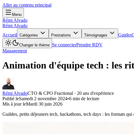
Aller au contenu principal
Menu
Rémi Alvado
Rémi Alvado
Accueil
Guides
C
Catégories
Prestations
Témoignages
Se connecter
Prendre RDV
Changer le thème
Management
Animation d'équipe tech : les ri
Rémi Alvado
CTO & CPO Fractional · 20 ans d'expérience
Publié le
Samedi 2 novembre 2024
•
6
min de lecture
Mis à jour le
Mardi 30 juin 2026
Guildes, petits déjeuners tech, hackathons, tech days : les formats qui