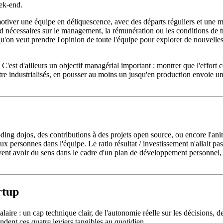
eek-end.
tiver une équipe en déliquescence, avec des départs réguliers et une mot
 nécessaires sur le management, la rémunération ou les conditions de trav
qu'on veut prendre l'opinion de toute l'équipe pour explorer de nouvelle
 C'est d'ailleurs un objectif managérial important : montrer que l'effor
tre industrialisés, en pousser au moins un jusqu'en production envoie un s
oding dojos, des contributions à des projets open source, ou encore l'an
eux personnes dans l'équipe. Le ratio résultat / investissement n'allait 
vent avoir du sens dans le cadre d'un plan de développement personnel, ma
rtup
alaire : un cap technique clair, de l'autonomie réelle sur les décisions, 
endent ces quatre leviers tangibles au quotidien.