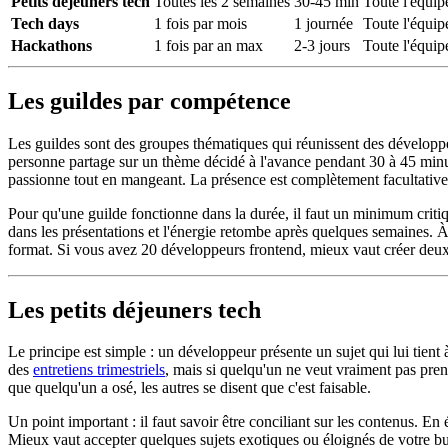
Petits déjeuners tech
Toutes les 2 semaines
30-45 min
Toute l'équip
Tech days
1 fois par mois
1 journée
Toute l'équip
Hackathons
1 fois par an max
2-3 jours
Toute l'équip
Les guildes par compétence
Les guildes sont des groupes thématiques qui réunissent des développ
personne partage sur un thème décidé à l'avance pendant 30 à 45 minutes
passionne tout en mangeant. La présence est complètement facultative,
Pour qu'une guilde fonctionne dans la durée, il faut un minimum critique
dans les présentations et l'énergie retombe après quelques semaines. À 
format. Si vous avez 20 développeurs frontend, mieux vaut créer deux 
Les petits déjeuners tech
Le principe est simple : un développeur présente un sujet qui lui tient
des
entretiens trimestriels
, mais si quelqu'un ne veut vraiment pas prend
que quelqu'un a osé, les autres se disent que c'est faisable.
Un point important : il faut savoir être conciliant sur les contenus. En 
Mieux vaut accepter quelques sujets exotiques ou éloignés de votre bu