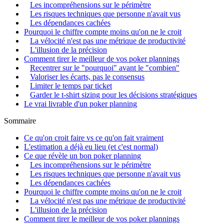
Les incompréhensions sur le périmètre
Les risques techniques que personne n'avait vus
Les dépendances cachées
Pourquoi le chiffre compte moins qu'on ne le croit
La vélocité n'est pas une métrique de productivité
L'illusion de la précision
Comment tirer le meilleur de vos poker plannings
Recentrer sur le "pourquoi" avant le "combien"
Valoriser les écarts, pas le consensus
Limiter le temps par ticket
Garder le t-shirt sizing pour les décisions stratégiques
Le vrai livrable d'un poker planning
Sommaire
Ce qu'on croit faire vs ce qu'on fait vraiment
L'estimation a déjà eu lieu (et c'est normal)
Ce que révèle un bon poker planning
Les incompréhensions sur le périmètre
Les risques techniques que personne n'avait vus
Les dépendances cachées
Pourquoi le chiffre compte moins qu'on ne le croit
La vélocité n'est pas une métrique de productivité
L'illusion de la précision
Comment tirer le meilleur de vos poker plannings