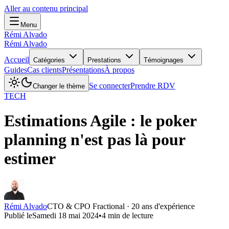
Aller au contenu principal
Menu
Rémi Alvado
Rémi Alvado
Accueil
Catégories
Prestations
Témoignages
Guides
Cas clients
Présentations
À propos
Se connecter
Prendre RDV
Changer le thème
TECH
Estimations Agile : le poker
planning n'est pas là pour
estimer
Rémi Alvado
CTO & CPO Fractional · 20 ans d'expérience
Publié le
Samedi 18 mai 2024
•
4
min de lecture