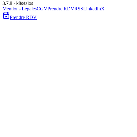
3.7.8 · k8s/talos
Mentions Légales
CGV
Prendre RDV
RSS
LinkedIn
X
Prendre RDV