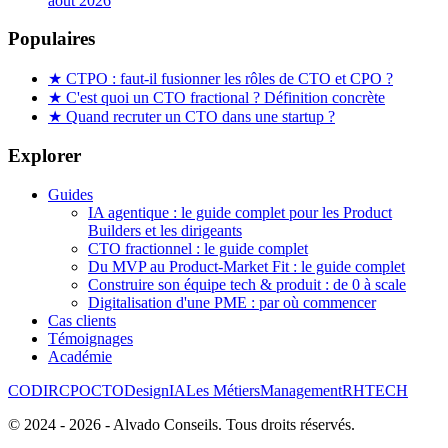
août 2026
Populaires
★
CTPO : faut-il fusionner les rôles de CTO et CPO ?
★
C'est quoi un CTO fractional ? Définition concrète
★
Quand recruter un CTO dans une startup ?
Explorer
Guides
IA agentique : le guide complet pour les Product
Builders et les dirigeants
CTO fractionnel : le guide complet
Du MVP au Product-Market Fit : le guide complet
Construire son équipe tech & produit : de 0 à scale
Digitalisation d'une PME : par où commencer
Cas clients
Témoignages
Académie
CODIR
CPO
CTO
Design
IA
Les Métiers
Management
RH
TECH
© 2024 -
2026
- Alvado Conseils. Tous droits réservés.