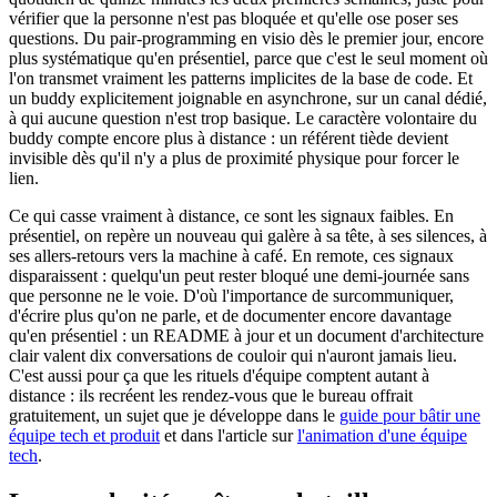
vérifier que la personne n'est pas bloquée et qu'elle ose poser ses
questions. Du pair-programming en visio dès le premier jour, encore
plus systématique qu'en présentiel, parce que c'est le seul moment où
l'on transmet vraiment les patterns implicites de la base de code. Et
un buddy explicitement joignable en asynchrone, sur un canal dédié,
à qui aucune question n'est trop basique. Le caractère volontaire du
buddy compte encore plus à distance : un référent tiède devient
invisible dès qu'il n'y a plus de proximité physique pour forcer le
lien.
Ce qui casse vraiment à distance, ce sont les signaux faibles. En
présentiel, on repère un nouveau qui galère à sa tête, à ses silences, à
ses allers-retours vers la machine à café. En remote, ces signaux
disparaissent : quelqu'un peut rester bloqué une demi-journée sans
que personne ne le voie. D'où l'importance de surcommuniquer,
d'écrire plus qu'on ne parle, et de documenter encore davantage
qu'en présentiel : un README à jour et un document d'architecture
clair valent dix conversations de couloir qui n'auront jamais lieu.
C'est aussi pour ça que les rituels d'équipe comptent autant à
distance : ils recréent les rendez-vous que le bureau offrait
gratuitement, un sujet que je développe dans le
guide pour bâtir une
équipe tech et produit
et dans l'article sur
l'animation d'une équipe
tech
.