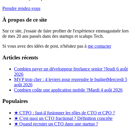
Prendre rendez-vous
À propos de ce site
Sur ce site, j'essaie de faire profiter de l'expérience emmagasinée lors
de mes 20 ans passés dans des startups et scalups Tech.
Si vous avez des idées de post, n'hésitez pas à
me contacter
Articles récents
Combien payer un développeur freelance senior ?
Jeudi 6 août
2026
MVP trop cher : 4 leviers pour reprendre le budget
Mercredi 5
août 2026
Combien coûte une application mobile ?
Mardi 4 août 2026
Populaires
★
CTPO : faut-il fusionner les rôles de CTO et CPO ?
★
C'est quoi un CTO fractional ? Définition concrète
★
Quand recruter un CTO dans une startup ?