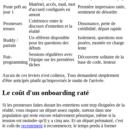
Matériel, accès, mail, mot
Poste prêt au
Première impression ratée,
d'accueil configurés en
jour 1
sentiment de désordre
amont
Cohérence entre le
Promesses
Dissonance, perte de
discours d'entretien et la
tenues
crédibilité, départ rapide
réalité
Un référent disponible
Isolement, questions non
Buddy /
pour les questions des
posées, montée en charge
parrain
débuts
lente
Sessions régulières avec
Pair-
Découverte solitaire de la
l'équipe sur les premières
programming
base de code, lenteur
tâches
Aucun de ces leviers n'est coûteux. Tous demandent simplement
d'être anticipés plutôt qu'improvisés le matin de l'arrivée.
Le coût d'un onboarding raté
Si les promesses faites durant les entretiens sont trop éloignées de la
réalité, vous risquez un départ assez rapide, surtout dans une
population qui reste encore relativement pénurique, même si la
tension est moindre qu'il y a cinq ans. Et un départ prématuré, c'est
le coût du
recrutement
à recommencer, le temps perdu à former