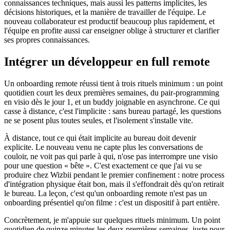
connaissances techniques, mais aussi les patterns implicites, les
décisions historiques, et la manière de travailler de l'équipe. Le
nouveau collaborateur est productif beaucoup plus rapidement, et
l'équipe en profite aussi car enseigner oblige à structurer et clarifier
ses propres connaissances.
Intégrer un développeur en full remote
Un onboarding remote réussi tient à trois rituels minimum : un point
quotidien court les deux premières semaines, du pair-programming
en visio dès le jour 1, et un buddy joignable en asynchrone. Ce qui
casse à distance, c'est l'implicite : sans bureau partagé, les questions
ne se posent plus toutes seules, et l'isolement s'installe vite.
À distance, tout ce qui était implicite au bureau doit devenir
explicite. Le nouveau venu ne capte plus les conversations de
couloir, ne voit pas qui parle à qui, n'ose pas interrompre une visio
pour une question « bête ». C'est exactement ce que j'ai vu se
produire chez Wizbii pendant le premier confinement : notre process
d'intégration physique était bon, mais il s'effondrait dès qu'on retirait
le bureau. La leçon, c'est qu'un onboarding remote n'est pas un
onboarding présentiel qu'on filme : c'est un dispositif à part entière.
Concrètement, je m'appuie sur quelques rituels minimum. Un point
quotidien de quinze minutes les deux premières semaines, juste pour