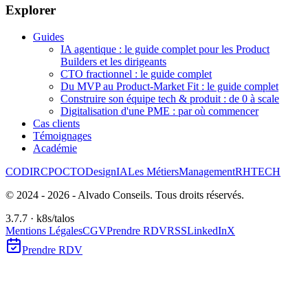
Explorer
Guides
IA agentique : le guide complet pour les Product
Builders et les dirigeants
CTO fractionnel : le guide complet
Du MVP au Product-Market Fit : le guide complet
Construire son équipe tech & produit : de 0 à scale
Digitalisation d'une PME : par où commencer
Cas clients
Témoignages
Académie
CODIR
CPO
CTO
Design
IA
Les Métiers
Management
RH
TECH
© 2024 -
2026
- Alvado Conseils. Tous droits réservés.
3.7.7 · k8s/talos
Mentions Légales
CGV
Prendre RDV
RSS
LinkedIn
X
Prendre RDV