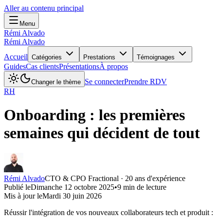
Aller au contenu principal
Menu
Rémi Alvado
Rémi Alvado
Accueil
Catégories
Prestations
Témoignages
Guides
Cas clients
Présentations
À propos
Se connecter
Prendre RDV
Changer le thème
RH
Onboarding : les premières
semaines qui décident de tout
Rémi Alvado
CTO & CPO Fractional · 20 ans d'expérience
Publié le
Dimanche 12 octobre 2025
•
9
min de lecture
Mis à jour le
Mardi 30 juin 2026
Réussir l'intégration de vos nouveaux collaborateurs tech et produit :