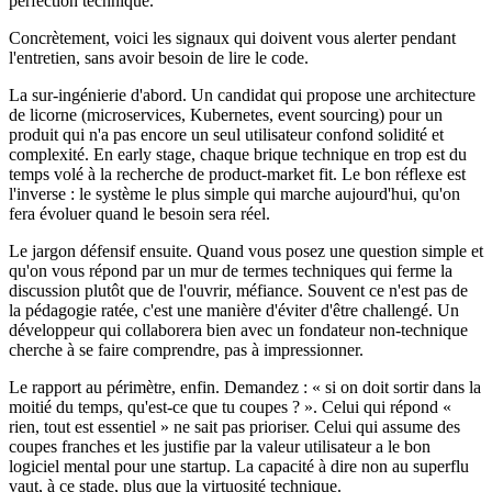
perfection technique.
Concrètement, voici les signaux qui doivent vous alerter pendant
l'entretien, sans avoir besoin de lire le code.
La sur-ingénierie d'abord. Un candidat qui propose une architecture
de licorne (microservices, Kubernetes, event sourcing) pour un
produit qui n'a pas encore un seul utilisateur confond solidité et
complexité. En early stage, chaque brique technique en trop est du
temps volé à la recherche de product-market fit. Le bon réflexe est
l'inverse : le système le plus simple qui marche aujourd'hui, qu'on
fera évoluer quand le besoin sera réel.
Le jargon défensif ensuite. Quand vous posez une question simple et
qu'on vous répond par un mur de termes techniques qui ferme la
discussion plutôt que de l'ouvrir, méfiance. Souvent ce n'est pas de
la pédagogie ratée, c'est une manière d'éviter d'être challengé. Un
développeur qui collaborera bien avec un fondateur non-technique
cherche à se faire comprendre, pas à impressionner.
Le rapport au périmètre, enfin. Demandez : « si on doit sortir dans la
moitié du temps, qu'est-ce que tu coupes ? ». Celui qui répond «
rien, tout est essentiel » ne sait pas prioriser. Celui qui assume des
coupes franches et les justifie par la valeur utilisateur a le bon
logiciel mental pour une startup. La capacité à dire non au superflu
vaut, à ce stade, plus que la virtuosité technique.