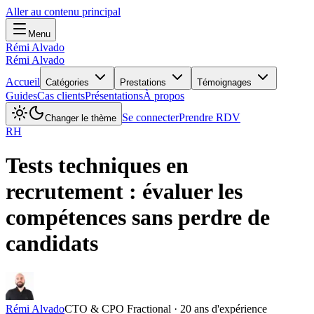
Aller au contenu principal
Menu
Rémi Alvado
Rémi Alvado
Accueil
Catégories
Prestations
Témoignages
Guides
Cas clients
Présentations
À propos
Se connecter
Prendre RDV
Changer le thème
RH
Tests techniques en
recrutement : évaluer les
compétences sans perdre de
candidats
Rémi Alvado
CTO & CPO Fractional · 20 ans d'expérience