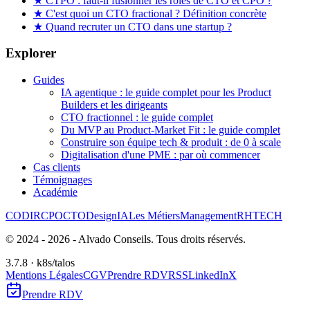
★
CTPO : faut-il fusionner les rôles de CTO et CPO ?
★
C'est quoi un CTO fractional ? Définition concrète
★
Quand recruter un CTO dans une startup ?
Explorer
Guides
IA agentique : le guide complet pour les Product
Builders et les dirigeants
CTO fractionnel : le guide complet
Du MVP au Product-Market Fit : le guide complet
Construire son équipe tech & produit : de 0 à scale
Digitalisation d'une PME : par où commencer
Cas clients
Témoignages
Académie
CODIR
CPO
CTO
Design
IA
Les Métiers
Management
RH
TECH
© 2024 -
2026
- Alvado Conseils. Tous droits réservés.
3.7.8 · k8s/talos
Mentions Légales
CGV
Prendre RDV
RSS
LinkedIn
X
Prendre RDV