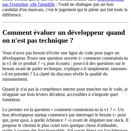
pas l'expertise, elle l'amplifie
: l'outil ne distingue pas un bon
candidat d'un mauvais, c'est le jugement qui le pilote qui fait toute la
différence.
Comment évaluer un développeur quand
on n'est pas technique ?
Vous n'avez pas besoin d'écrire une ligne de code pour juger un
développeur. Posez une question ouverte (« comment construirais-tu
la v1 de ce produit ? »), puis écoutez : pose-t-il des questions sur le
besoin avant de parler technique, explique-t-il simplement, raisonne-
t-il en priorités ? La clarté du discours révèle la qualité du
raisonnement.
Quand je n'ai pas la compétence interne pour trancher sur le code, je
m'appuie sur trois leviers décideur, accessibles à n'importe quel
fondateur.
Le premier est la question « comment construirais-tu la v1 ? ». Un
bon développeur startup commence par interroger le besoin (« pour
qui, pour quoi, à quelle échéance ? ») avant de dégainer une stack. Il
propose le chemin le plus court vers quelque chose d'utilisable,
quitte à couper des fonctionnalités. S'il ouvre direct sur l'architecture